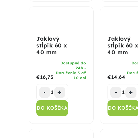
Jaklový
Jaklový
stĺpik 60 x
stĺpik 60 
40 mm
40 mm
Dostupné do
Do
24h -
Doručenie 3 až
Doruč
€16,73
€14,64
10 dní
DO KOŠÍKA
DO KOŠÍK