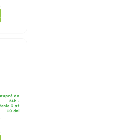
A
x
stupné do
24h -
enie 3 až
10 dní