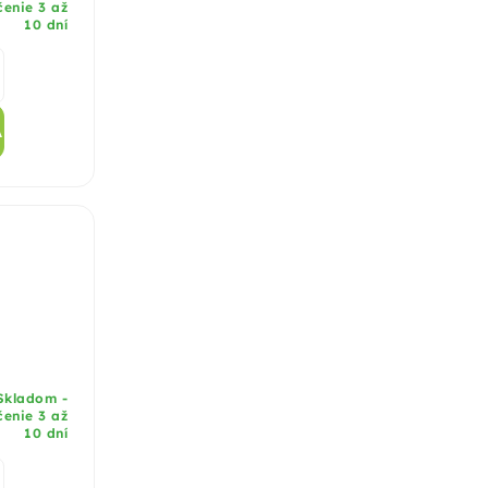
enie 3 až
v
10 dní
ý
p
A
i
s
u
kladom -
enie 3 až
10 dní