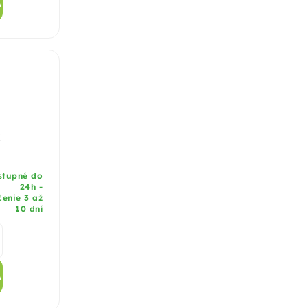
A
x
stupné do
24h -
enie 3 až
10 dní
A