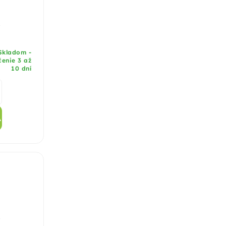
x
kladom -
enie 3 až
10 dní
A
x