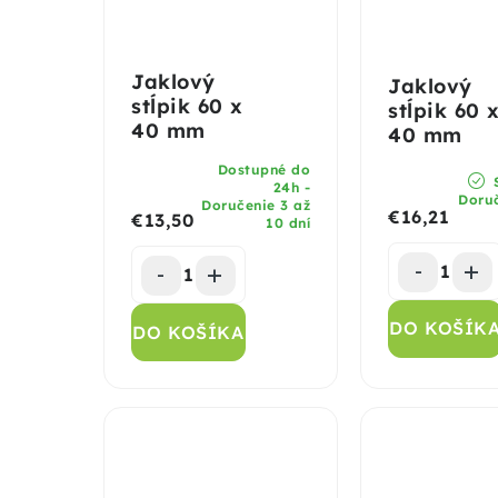
Jaklový
Jaklový
stĺpik 60 x
stĺpik 60 
40 mm
40 mm
Dostupné do
S
24h -
Doruč
Doručenie 3 až
€16,21
€13,50
10 dní
DO KOŠÍK
DO KOŠÍKA