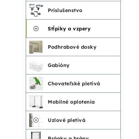
n
i
g
Príslušenstvo
ó
ý
s
r
Stĺpiky a vzpery
p
p
i
Podhrabové dosky
a
r
e
n
o
Gabióny
e
d
Chovateľské pletivá
l
u
Mobilné oplotenia
k
Uzlové pletivá
t
Bránky a brány