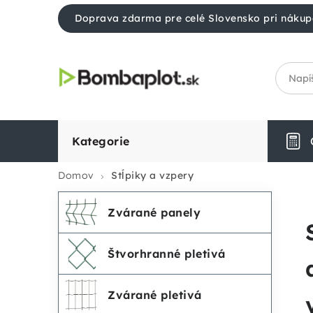
Prejsť
Doprava zdarma pre celé Slovensko pri nákup
na
obsah
Kategorie
Domov
Stĺpiky a vzpery
Preskočiť
K
B
V
Zvárané panely
kategórie
a
o
ý
Štvorhranné pletivá
t
č
p
e
Zvárané pletivá