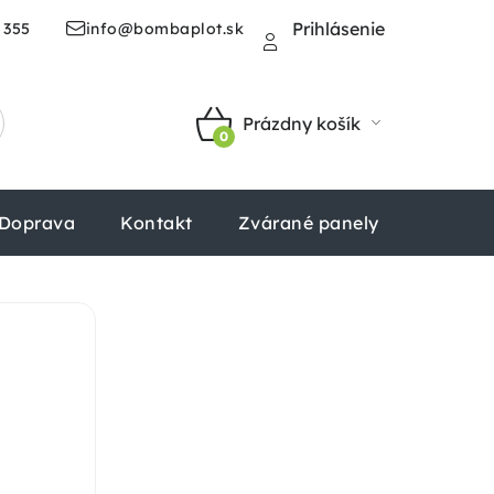
Prihlásenie
 355
info@bombaplot.sk
Prázdny košík
NÁKUPNÝ
KOŠÍK
Doprava
Kontakt
Zvárané panely
Štvorhr
O
v
l