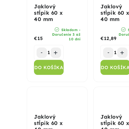
Jaklový
Jaklový
stĺpik 60 x
stĺpik 60 
40 mm
40 mm
Skladom -
S
Doručenie 3 až
Doruč
€15
€12,89
10 dní
DO KOŠÍKA
DO KOŠÍK
Jaklový
Jaklový
stĺpik 60 x
stĺpik 60 