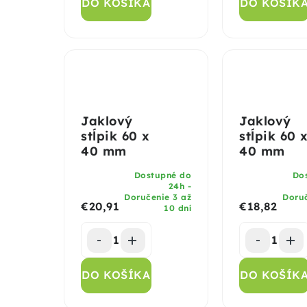
DO KOŠÍKA
DO KOŠÍK
Jaklový
Jaklový
stĺpik 60 x
stĺpik 60 
40 mm
40 mm
Dostupné do
Do
24h -
Doručenie 3 až
Doruč
€20,91
€18,82
10 dní
DO KOŠÍKA
DO KOŠÍK