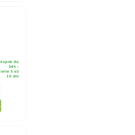
x
stupné do
24h -
enie 3 až
10 dní
A