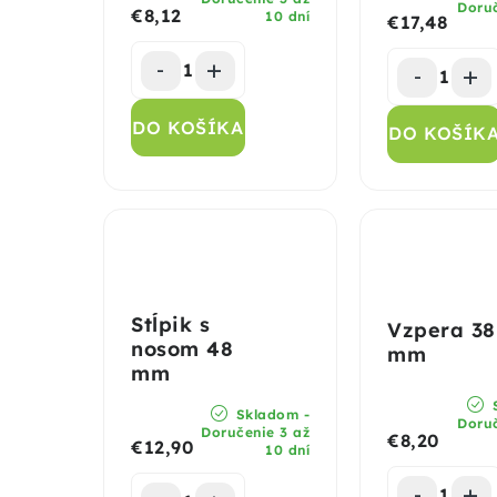
Doruč
€8,12
10 dní
€17,48
DO KOŠÍKA
DO KOŠÍK
Stĺpik s
Vzpera 38
nosom 48
mm
mm
S
Skladom -
Doruč
Doručenie 3 až
€8,20
€12,90
10 dní