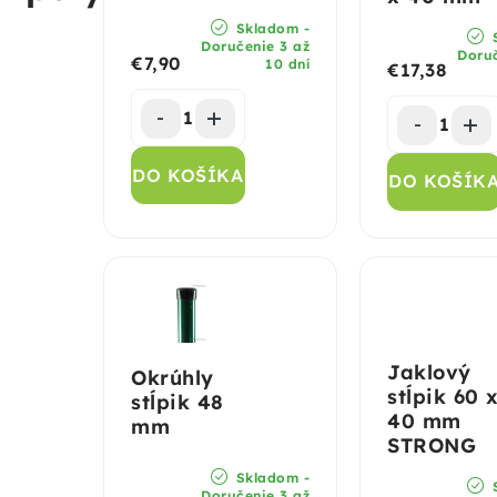
Skladom -
S
Doručenie 3 až
Doruč
€7,90
10 dní
€17,38
DO KOŠÍKA
DO KOŠÍK
Jaklový
Okrúhly
stĺpik 60 
stĺpik 48
40 mm
mm
STRONG
Skladom -
S
Doručenie 3 až