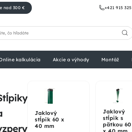
e nad 300 €
+421 915 325
Online kalkulácia
Akcie a výhody
Montáž
Stĺpiky
a
Jaklový
Jaklový
stĺpik s
stĺpik 60 x
pätkou 60
vzpery
40 mm
x 40 mm