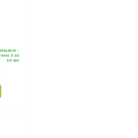
x
kladom -
enie 3 až
10 dní
A