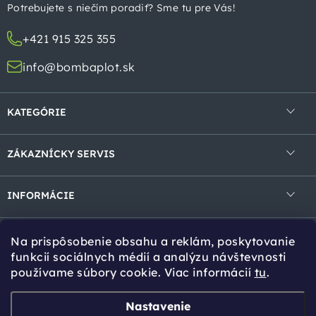
t
Potrebujete s niečím poradiť? Sme tu pre Vás!
i
+421 915 325 355
e
info@bombaplot.sk
KATEGÓRIE
4-hranné pletivá
ZÁKAZNÍCKY SERVIS
Zvárané pletivá v rolke
Obchodné podmienky
Zvárané panely
INFORMÁCIE
Ochrana osobných údajov
Gabióny
Kontakt
Reklamácie a vrátenie
Na prispôsobenie obsahu a reklám, poskytovanie
Tieniace prvky
Cookies
Tipy pro Vás
funkcií sociálnych médií a analýzu návštevnosti
používame súbory cookie. Viac informácií
tu
.
Bránky a brány
Návody na montáž
Stĺpiky a vzpery
Online kalkulácia
Zvoz tovaru
Nastavenie