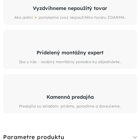
Vyzdvihneme nepoužitý tovar
Ako jediní
★
ponúkame zvoz nepoužitého tovaru ZDARMA.
Pridelený montážny expert
Iba u nás - osobný montážny poradca ku objednávke.
Kamenná predajňa
Predajňa so skladom: prídete, poradíme a dovezieme.
Parametre produktu