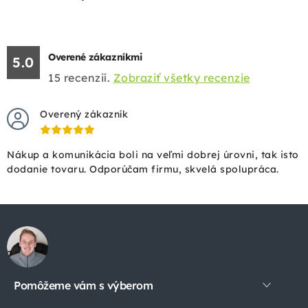
Overené zákazníkmi
5.0
15
recenzií.
Zobraziť všetky recenzie
Overený zákazník
Nákup a komunikácia boli na veľmi dobrej úrovni, tak isto
dodanie tovaru. Odporúčam firmu, skvelá spolupráca.
Z
á
p
Pomôžeme vám s výberom
ä