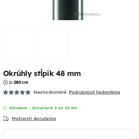
Podhrabové dosky
Gabióny
Chovateľské pletivá
Mobilné oplotenia
Okrúhly stĺpik 48 mm
Uzlové pletivá
▷ 280 cm
Bránky a brány
Neohodnotené
Podrobnosti hodnotenia
Tieniace prvky
Skladom - Doručenie 3 až 10 dní
Možnosti doručenia
Dizajnové oplotenia
Akcie a výhody