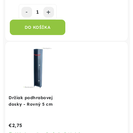
DO KOŠÍKA
Držiak podhrabovej
dosky - Rovný 5 cm
€2,75