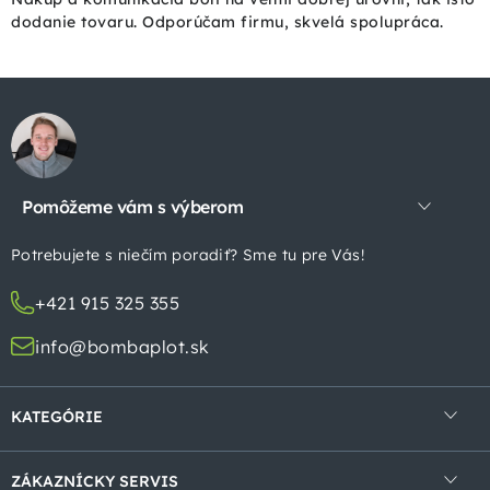
dodanie tovaru. Odporúčam firmu, skvelá spolupráca.
Z
á
p
Pomôžeme vám s výberom
ä
t
Potrebujete s niečím poradiť? Sme tu pre Vás!
i
+421 915 325 355
e
info@bombaplot.sk
KATEGÓRIE
4-hranné pletivá
ZÁKAZNÍCKY SERVIS