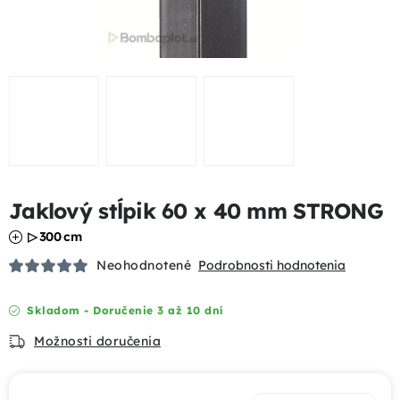
Podhrabové dosky
Gabióny
Chovateľské pletivá
Mobilné oplotenia
Jaklový stĺpik 60 x 40 mm STRONG
Uzlové pletivá
▷ 300 cm
Bránky a brány
Neohodnotené
Podrobnosti hodnotenia
Tieniace prvky
Skladom - Doručenie 3 až 10 dní
Možnosti doručenia
Dizajnové oplotenia
Akcie a výhody