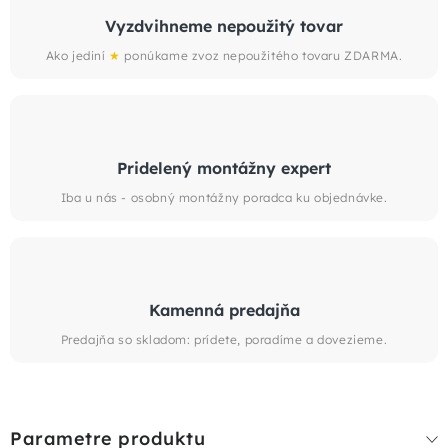
Vyzdvihneme nepoužitý tovar
Ako jediní
★
ponúkame zvoz nepoužitého tovaru ZDARMA.
Pridelený montážny expert
Iba u nás - osobný montážny poradca ku objednávke.
Kamenná predajňa
Predajňa so skladom: prídete, poradíme a dovezieme.
Parametre produktu