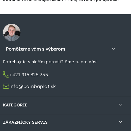
Z
á
p
Pomôžeme vám s výberom
ä
t
Potrebujete s niečím poradiť? Sme tu pre Vás!
i
+421 915 325 355
e
info@bombaplot.sk
KATEGÓRIE
4-hranné pletivá
ZÁKAZNÍCKY SERVIS
Zvárané pletivá v rolke