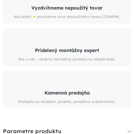
Vyzdvihneme nepoužitý tovar
Ako jediní
★
ponúkame zvoz nepoužitého tovaru ZDARMA.
Pridelený montážny expert
Iba u nás - osobný montážny poradca ku objednávke.
Kamenná predajňa
Predajňa so skladom: prídete, poradíme a dovezieme.
Parametre produktu