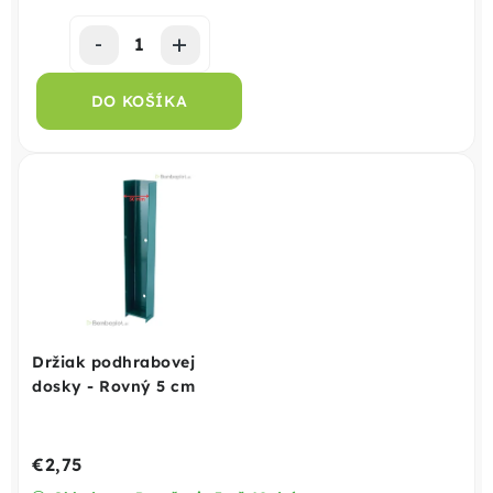
DO KOŠÍKA
Držiak podhrabovej
dosky - Rovný 5 cm
€2,75