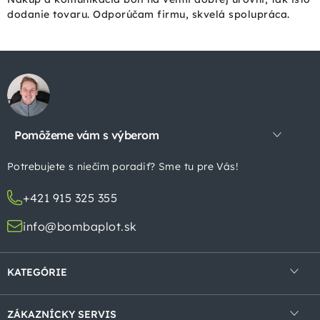
dodanie tovaru. Odporúčam firmu, skvelá spolupráca.
Z
á
p
Pomôžeme vám s výberom
ä
t
Potrebujete s niečím poradiť? Sme tu pre Vás!
i
+421 915 325 355
e
info@bombaplot.sk
KATEGÓRIE
4-hranné pletivá
ZÁKAZNÍCKY SERVIS