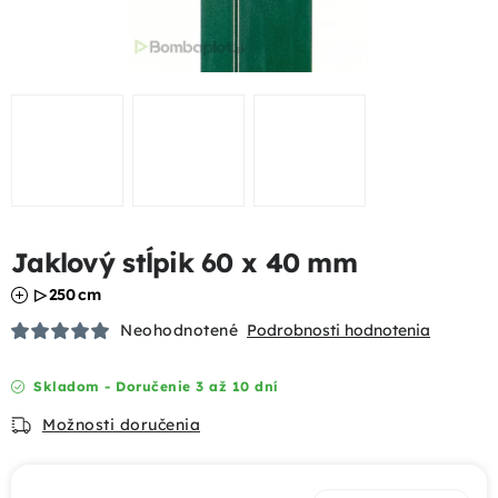
Podhrabové dosky
Gabióny
Chovateľské pletivá
Mobilné oplotenia
Jaklový stĺpik 60 x 40 mm
Uzlové pletivá
▷ 250 cm
Bránky a brány
Neohodnotené
Podrobnosti hodnotenia
Tieniace prvky
Skladom - Doručenie 3 až 10 dní
Možnosti doručenia
Dizajnové oplotenia
Akcie a výhody