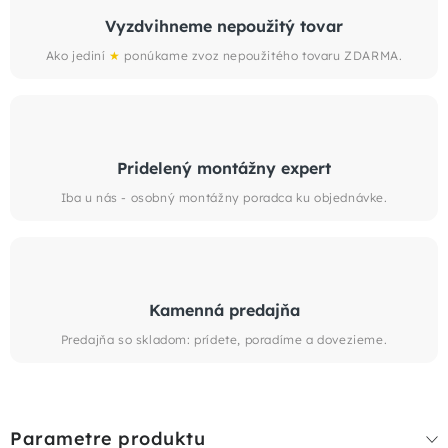
Vyzdvihneme nepoužitý tovar
Ako jediní
★
ponúkame zvoz nepoužitého tovaru ZDARMA.
Pridelený montážny expert
Iba u nás - osobný montážny poradca ku objednávke.
Kamenná predajňa
Predajňa so skladom: prídete, poradíme a dovezieme.
Parametre produktu