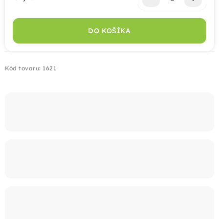
Jednotková cena:
Montáž
DO KOŠÍKA
Doprava
Kód tovaru:
1621
Kontakt
+421 915 325 355
info@bombaplot.sk