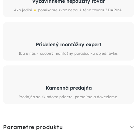
Vyzdvihneme nepoužitý tovar
Ako jediní
★
ponúkame zvoz nepoužitého tovaru ZDARMA.
Pridelený montážny expert
Iba u nás - osobný montážny poradca ku objednávke.
Kamenná predajňa
Predajňa so skladom: prídete, poradíme a dovezieme.
Parametre produktu