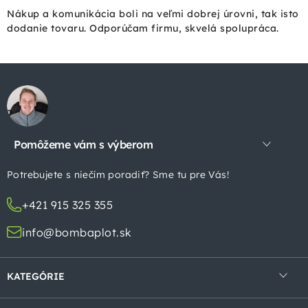
Nákup a komunikácia boli na veľmi dobrej úrovni, tak isto
dodanie tovaru. Odporúčam firmu, skvelá spolupráca.
Z
á
p
Pomôžeme vám s výberom
ä
t
Potrebujete s niečím poradiť? Sme tu pre Vás!
i
+421 915 325 355
e
info@bombaplot.sk
KATEGÓRIE
4-hranné pletivá