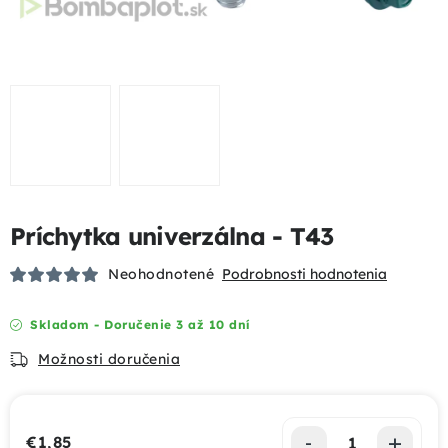
Podhrabové dosky
Gabióny
Chovateľské pletivá
Mobilné oplotenia
Príchytka univerzálna - T43
Uzlové pletivá
Neohodnotené
Podrobnosti hodnotenia
Bránky a brány
Skladom - Doručenie 3 až 10 dní
Tieniace prvky
Možnosti doručenia
Dizajnové oplotenia
€1,85
Akcie a výhody