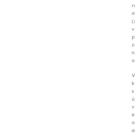
r
(
v
z
o
V
k
s
ú
o