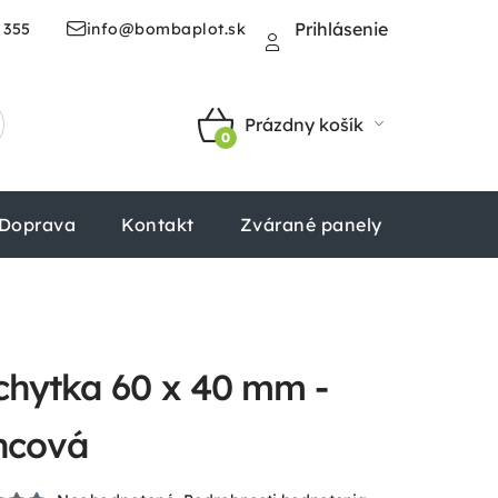
Prihlásenie
 355
info@bombaplot.sk
Prázdny košík
NÁKUPNÝ
KOŠÍK
Doprava
Kontakt
Zvárané panely
Štvorhr
chytka 60 x 40 mm -
ncová