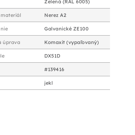
Zelená (RAL 6005)
 materiál
Nerez A2
nie
Galvanické ZE100
á úprava
Komaxit (vypaľovaný)
le
DX51D
#139416
jekl