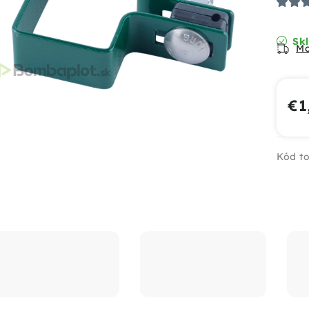
Skl
Mo
€1
Jed
Kód to