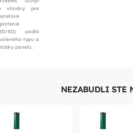
rvkami. Úchyt
e vhodný pre
anelové
plotenie
2D/3D) podľa
voleného typu a
rúbky panelu.
NEZABUDLI STE 