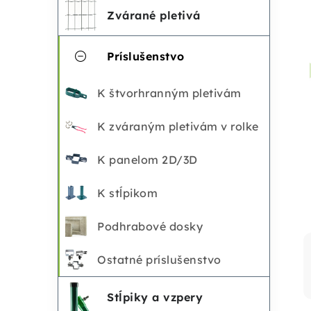
č
e
Zvárané pletivá
n
g
Príslušenstvo
ó
ý
r
K štvorhranným pletivám
p
i
K zváraným pletivám v rolke
a
e
K panelom 2D/3D
n
K stĺpikom
e
Podhrabové dosky
l
Ostatné príslušenstvo
Stĺpiky a vzpery