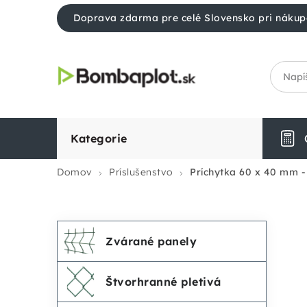
Prejsť
Doprava zdarma pre celé Slovensko pri nákup
na
obsah
Kategorie
Domov
Príslušenstvo
Príchytka 60 x 40 mm 
Preskočiť
K
B
Zvárané panely
kategórie
a
o
Štvorhranné pletivá
t