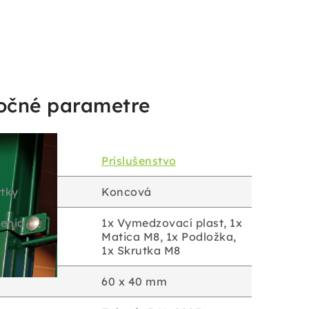
očné parametre
Príslušenstvo
ytky
Koncová
enia
1x Vymedzovací plast, 1x
Matica M8, 1x Podložka,
1x Skrutka M8
60 x 40 mm