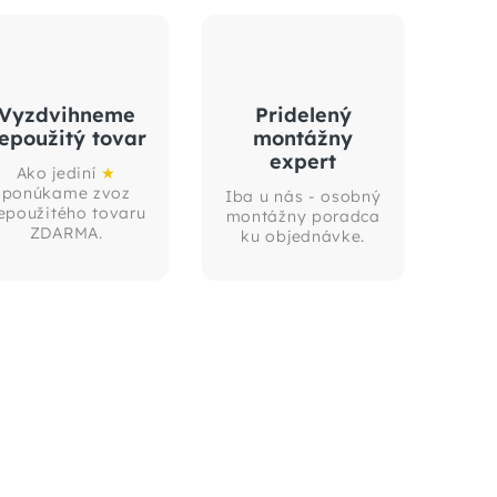
Vyzdvihneme
Pridelený
epoužitý tovar
montážny
expert
Ako jediní
★
ponúkame zvoz
Iba u nás - osobný
epoužitého tovaru
montážny poradca
ZDARMA.
ku objednávke.