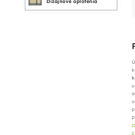
Dizajnové oplotenia
k
u
u
p
j
s