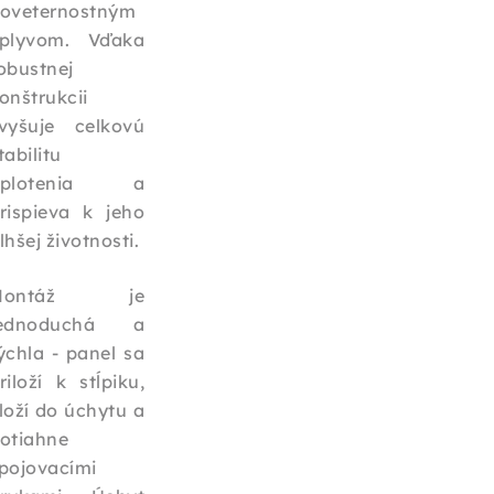
oveternostným
plyvom. Vďaka
obustnej
onštrukcii
vyšuje celkovú
tabilitu
oplotenia a
rispieva k jeho
lhšej životnosti.
Montáž je
jednoduchá a
ýchla - panel sa
riloží k stĺpiku,
loží do úchytu a
otiahne
pojovacími