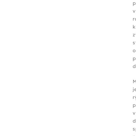
p
v
r
k
z
s
p
d
r
p
v
d
s