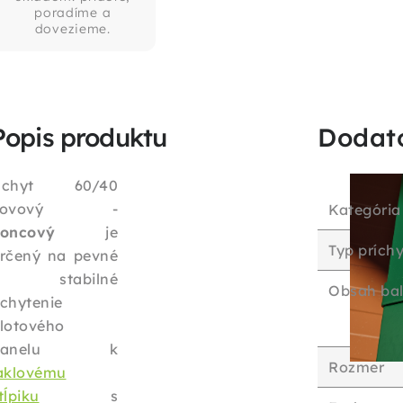
poradíme a
dovezieme.
Popis produktu
Dodat
Úchyt 60/40
kovový -
Kategória
oncový
je
Typ prích
rčený na pevné
a stabilné
Obsah bal
chytenie
lotového
panelu k
Rozmer
aklovému
tĺpiku
s