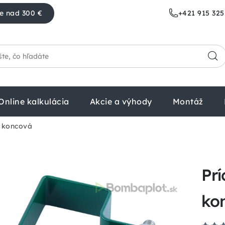
e nad 300 €
+421 915 325
Online kalkulácia
Akcie a výhody
Montáž
- koncová
Prí
ko