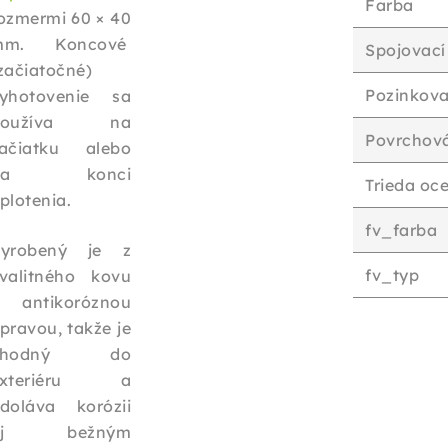
Farba
ozmermi 60 × 40
mm. Koncové
Spojovací
začiatočné)
Pozinkova
yhotovenie sa
používa na
Povrchov
ačiatku alebo
na konci
Trieda oce
plotenia.
fv_farba
yrobený je z
fv_typ
valitného kovu
 antikoróznou
pravou, takže je
vhodný do
exteriéru a
doláva korózii
aj bežným