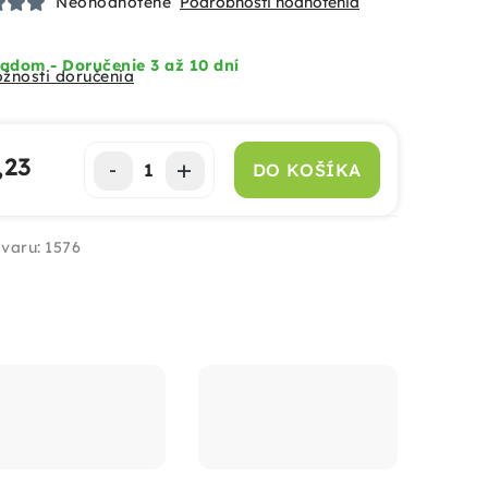
Neohodnotené
Podrobnosti hodnotenia
adom - Doručenie 3 až 10 dní
žnosti doručenia
,23
DO KOŠÍKA
notková cena:
varu:
1576