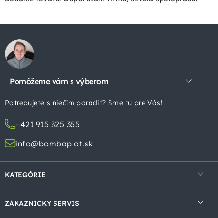
Z
á
p
Pomôžeme vám s výberom
ä
t
Potrebujete s niečím poradiť? Sme tu pre Vás!
i
+421 915 325 355
e
info@bombaplot.sk
KATEGÓRIE
4-hranné pletivá
ZÁKAZNÍCKY SERVIS
Zvárané pletivá v rolke