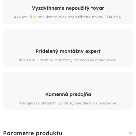
Vyzdvihneme nepoužitý tovar
Ako jediní
★
ponúkame zvoz nepoužitého tovaru ZDARMA.
Pridelený montážny expert
Iba u nás - osobný montážny poradca ku objednávke.
Kamenná predajňa
Predajňa so skladom: prídete, poradíme a dovezieme.
Parametre produktu