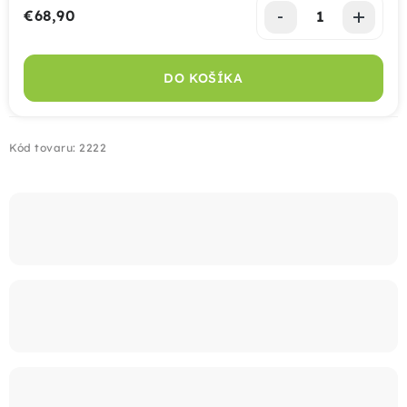
€68,90
Jednotková cena:
Montáž
DO KOŠÍKA
Doprava
Kontakt
Kód tovaru:
2222
+421 915 325 355
info@bombaplot.sk