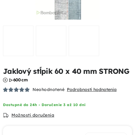
Podhrabové dosky
Gabióny
Chovateľské pletivá
Mobilné oplotenia
Jaklový stĺpik 60 x 40 mm STRONG
Uzlové pletivá
▷ 600 cm
Bránky a brány
Neohodnotené
Podrobnosti hodnotenia
Tieniace prvky
Dostupné do 24h - Doručenie 3 až 10 dní
Možnosti doručenia
Dizajnové oplotenia
Akcie a výhody