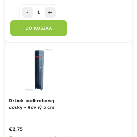
DO KOŠÍKA
Držiak podhrabovej
dosky - Rovný 5 cm
€2,75