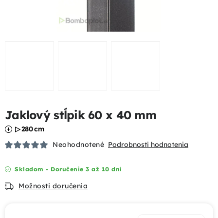
Podhrabové dosky
Gabióny
Chovateľské pletivá
Mobilné oplotenia
Jaklový stĺpik 60 x 40 mm
Uzlové pletivá
▷ 280 cm
Bránky a brány
Neohodnotené
Podrobnosti hodnotenia
Tieniace prvky
Skladom - Doručenie 3 až 10 dní
Možnosti doručenia
Dizajnové oplotenia
Akcie a výhody