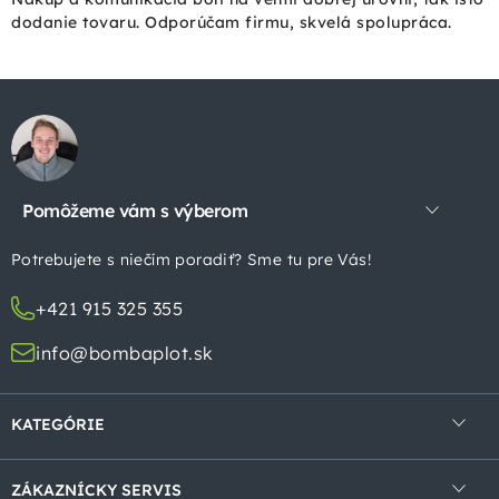
dodanie tovaru. Odporúčam firmu, skvelá spolupráca.
Z
á
p
Pomôžeme vám s výberom
ä
t
Potrebujete s niečím poradiť? Sme tu pre Vás!
i
+421 915 325 355
e
info@bombaplot.sk
KATEGÓRIE
4-hranné pletivá
ZÁKAZNÍCKY SERVIS