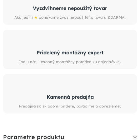
Vyzdvihneme nepoužitý tovar
Ako jediní
★
ponúkame zvoz nepoužitého tovaru ZDARMA.
Pridelený montážny expert
Iba u nás - osobný montážny poradca ku objednávke.
Kamenná predajňa
Predajňa so skladom: prídete, poradíme a dovezieme.
Parametre produktu