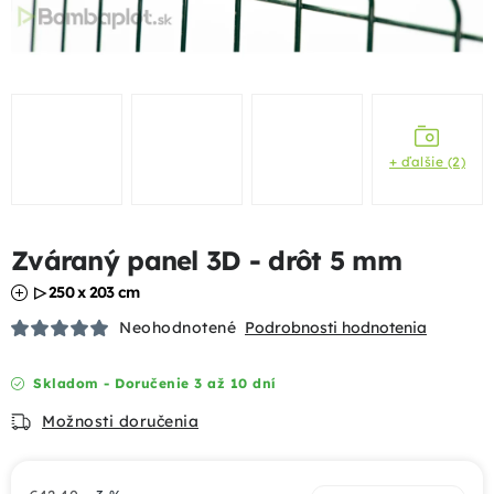
Podhrabové dosky
Gabióny
Chovateľské pletivá
+ ďalšie (2)
Mobilné oplotenia
Zváraný panel 3D - drôt 5 mm
Uzlové pletivá
▷ 250 x 203 cm
Bránky a brány
Neohodnotené
Podrobnosti hodnotenia
Tieniace prvky
Skladom - Doručenie 3 až 10 dní
Možnosti doručenia
Dizajnové oplotenia
Akcie a výhody