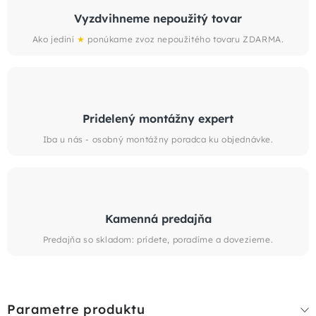
Vyzdvihneme nepoužitý tovar
Ako jediní
★
ponúkame zvoz nepoužitého tovaru ZDARMA.
Pridelený montážny expert
Iba u nás - osobný montážny poradca ku objednávke.
Kamenná predajňa
Predajňa so skladom: prídete, poradíme a dovezieme.
Parametre produktu