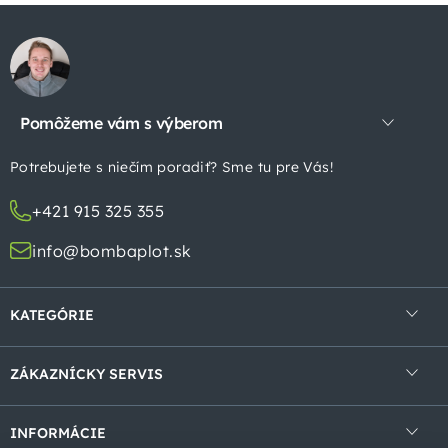
Z
á
p
Pomôžeme vám s výberom
ä
t
Potrebujete s niečím poradiť? Sme tu pre Vás!
i
+421 915 325 355
e
info@bombaplot.sk
KATEGÓRIE
4-hranné pletivá
ZÁKAZNÍCKY SERVIS
Zvárané pletivá v rolke
Obchodné podmienky
Zvárané panely
INFORMÁCIE