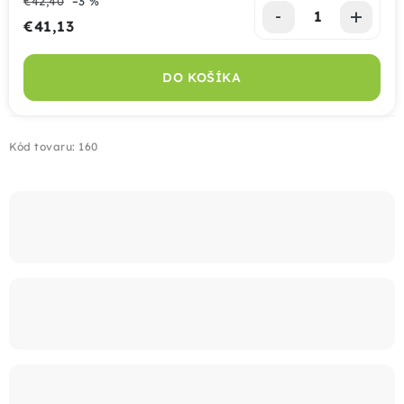
€42,40
–3 %
€41,13
Montáž
Jednotková cena:
DO KOŠÍKA
Doprava
Kontakt
Kód tovaru:
160
+421 915 325 355
info@bombaplot.sk