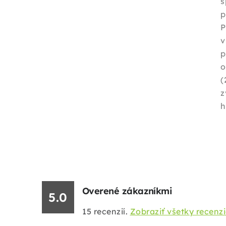
s
p
p
o
(
z
h
Overené zákazníkmi
5.0
15
recenzií.
Zobraziť všetky recenz