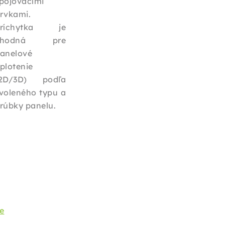
pojovacími
rvkami.
Príchytka je
vhodná pre
anelové
plotenie
2D/3D) podľa
voleného typu a
rúbky panelu.
ie