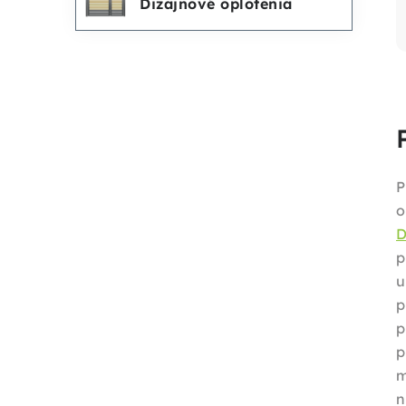
Dizajnové oplotenia
P
D
p
u
p
p
m
n