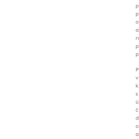
p
p
o
a
r
p
p
k
s
ú
č
d
o
a