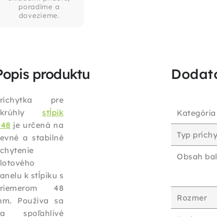
poradíme a
dovezieme.
Popis produktu
Dodat
ríchytka pre
okrúhly
stĺpik
Kategória
48
je určená na
Typ prích
evné a stabilné
chytenie
Obsah bal
lotového
anelu k stĺpiku s
priemerom 48
Rozmer
m. Používa sa
a spoľahlivé