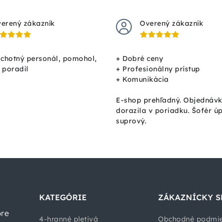
erený zákazník
Overený zákazník
ochotný personál, pomohol,
+ Dobré ceny
, poradil
+ Profesionálny prístup
+ Komunikácia
E-shop prehľadný. Objednáv
dorazila v poriadku. Šofér ú
suprový.
KATEGÓRIE
ZÁKAZNÍCKY S
pre
4-hranné pletivá
Obchodné podmi