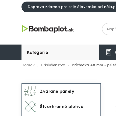
Prejsť
Doprava zdarma pre celé Slovensko pri nákup
na
obsah
Kategorie
Domov
Príslušenstvo
Príchytka 48 mm - prie
Preskočiť
K
B
Zvárané panely
kategórie
a
o
Štvorhranné pletivá
t