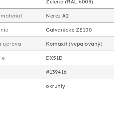
Zelená (RAL 6005)
 materiál
Nerez A2
nie
Galvanické ZE100
á úprava
Komaxit (vypaľovaný)
le
DX51D
#139416
okruhly