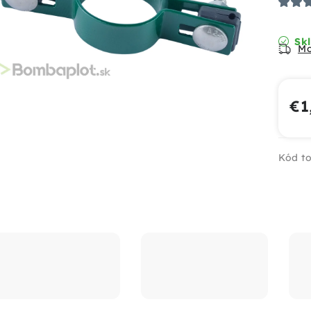
Skl
Mo
€1
Jed
Kód to