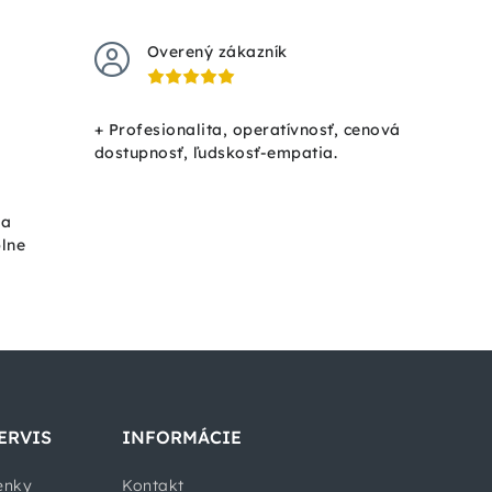
Overený zákazník
+ Profesionalita, operatívnosť, cenová
dostupnosť, ľudskosť-empatia.
ka
plne
ERVIS
INFORMÁCIE
enky
Kontakt