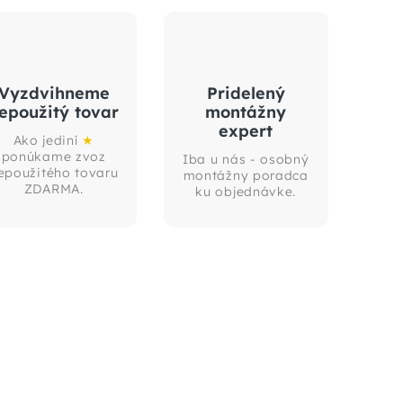
Vyzdvihneme
Pridelený
epoužitý tovar
montážny
expert
Ako jediní
★
ponúkame zvoz
Iba u nás - osobný
epoužitého tovaru
montážny poradca
ZDARMA.
ku objednávke.