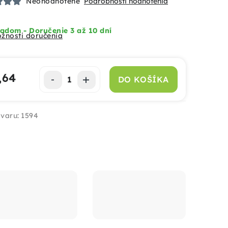
Neohodnotené
Podrobnosti hodnotenia
adom - Doručenie 3 až 10 dní
žnosti doručenia
,64
DO KOŠÍKA
notková cena:
varu:
1594