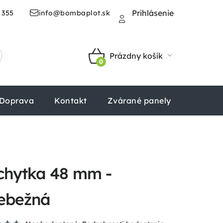
Prihlásenie
 355
info@bombaplot.sk
Prázdny košík
NÁKUPNÝ
KOŠÍK
Doprava
Kontakt
Zvárané panely
Štvorhr
íchytka 48 mm -
iebežná