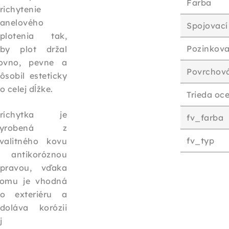
Farba
richytenie
anelového
Spojovací
plotenia tak,
Pozinkova
by plot držal
ovno, pevne a
Povrchov
ôsobil esteticky
o celej dĺžke.
Trieda oce
Príchytka je
fv_farba
vyrobená z
fv_typ
valitného kovu
 antikoróznou
pravou, vďaka
omu je vhodná
o exteriéru a
doláva korózii
j