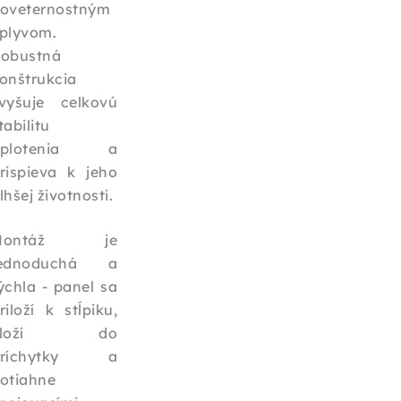
oveternostným
plyvom.
obustná
onštrukcia
vyšuje celkovú
tabilitu
oplotenia a
rispieva k jeho
lhšej životnosti.
Montáž je
jednoduchá a
ýchla - panel sa
riloží k stĺpiku,
vloží do
príchytky a
otiahne