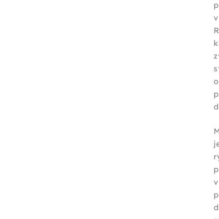
p
v
R
k
z
s
p
d
r
p
d