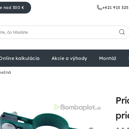
e nad 300 €
+421 915 325
Online kalkulácia
Akcie a výhody
Montáž
bežná
Pr
pr