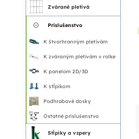
č
e
Zvárané pletivá
n
g
Príslušenstvo
ó
ý
r
K štvorhranným pletivám
p
i
K zváraným pletivám v rolke
a
e
K panelom 2D/3D
n
K stĺpikom
e
Podhrabové dosky
l
Ostatné príslušenstvo
Stĺpiky a vzpery