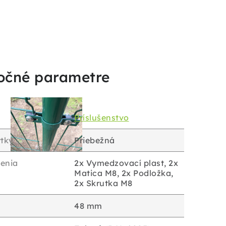
očné parametre
Príslušenstvo
ytky
Priebežná
enia
2x Vymedzovací plast, 2x
Matica M8, 2x Podložka,
2x Skrutka M8
48 mm