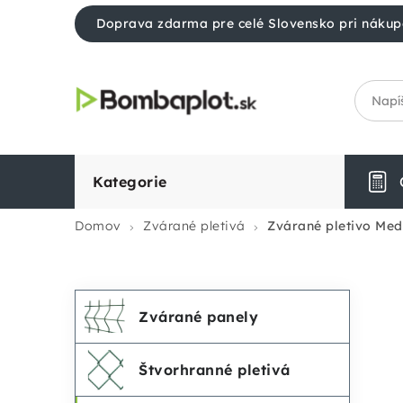
Prejsť
Doprava zdarma pre celé Slovensko pri nákup
na
obsah
Kategorie
Domov
Zvárané pletivá
Zvárané pletivo Me
Preskočiť
K
B
Zvárané panely
kategórie
a
o
Štvorhranné pletivá
t