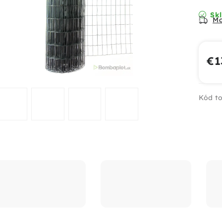
Skl
Mo
€1
Jed
Kód to