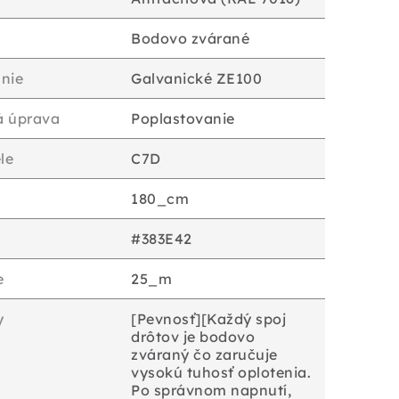
Bodovo zvárané
nie
Galvanické ZE100
á úprava
Poplastovanie
le
C7D
180_cm
#383E42
e
25_m
y
[Pevnosť][Každý spoj
drôtov je bodovo
zváraný čo zaručuje
vysokú tuhosť oplotenia.
Po správnom napnutí,