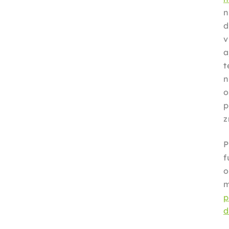
d
v
a
t
n
o
p
z
f
p
d