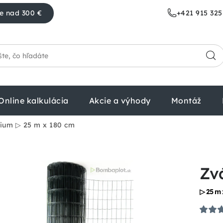
e nad 300 €
+421 915 325
Online kalkulácia
Akcie a výhody
Montáž
dium
▷ 25 m x 180 cm
Zv
▷ 25 m 