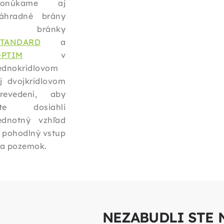
ponúkame aj
áhradné brány
a bránky
ŠTANDARD
a
OPTIM
v
ednokrídlovom
j dvojkrídlovom
revedení, aby
ste dosiahli
ednotný vzhľad
 pohodlný vstup
a pozemok.
NEZABUDLI STE 