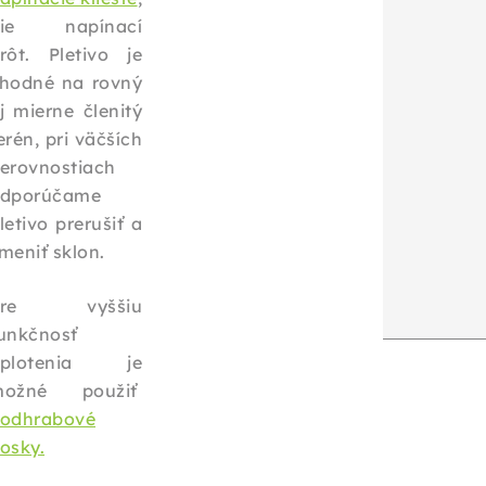
nie napínací
rôt. Pletivo je
hodné na rovný
j mierne členitý
erén, pri väčších
erovnostiach
dporúčame
letivo prerušiť a
meniť sklon.
Pre vyššiu
unkčnosť
oplotenia je
možné použiť
odhrabové
osky.