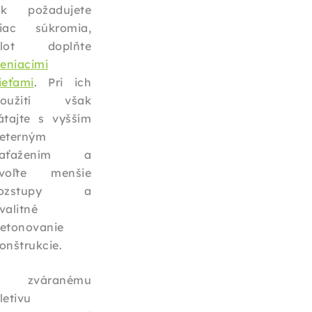
k požadujete
iac súkromia,
plot doplňte
ieniacimi
ieťami
. Pri ich
použití však
átajte s vyšším
eterným
zaťažením a
voľte menšie
rozstupy a
valitné
etonovanie
onštrukcie.
K zváranému
letivu