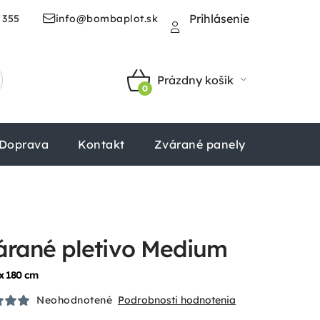
Prihlásenie
 355
info@bombaplot.sk
Prázdny košík
NÁKUPNÝ
KOŠÍK
Doprava
Kontakt
Zvárané panely
Štvorhr
árané pletivo Medium
x 180 cm
Neohodnotené
Podrobnosti hodnotenia