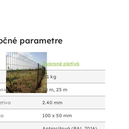
očné parametre
Zvárané pletivá
0.1 kg
enia
10 m, 25 m
etiva
2.40 mm
ka
100 x 50 mm
Antracitová (RAL 7016)