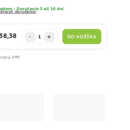
adom - Doručenie 3 až 10 dní
žnosti doručenia
38,38
DO KOŠÍKA
notková cena:
varu:
499