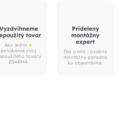
Vyzdvihneme
Pridelený
epoužitý tovar
montážny
expert
Ako jediní
★
ponúkame zvoz
Iba u nás - osobný
epoužitého tovaru
montážny poradca
ZDARMA.
ku objednávke.