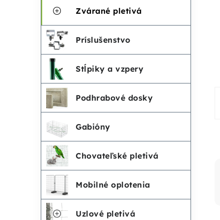
č
e
Zvárané pletivá
n
g
Príslušenstvo
ó
ý
r
Stĺpiky a vzpery
p
i
Podhrabové dosky
a
e
n
Gabióny
e
Chovateľské pletivá
l
Mobilné oplotenia
Uzlové pletivá