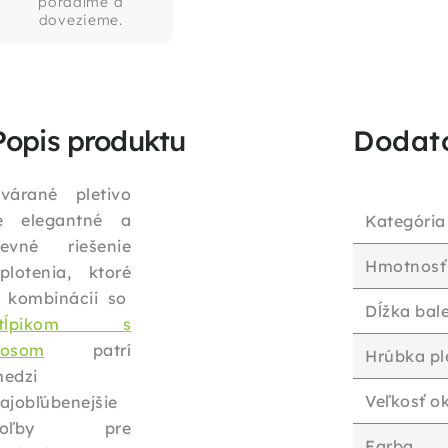
poradíme a
dovezieme.
Popis produktu
Dodat
várané pletivo
e elegantné a
Kategória
evné riešenie
Hmotnosť
plotenia, ktoré
 kombinácii so
Dĺžka bal
stĺpikom s
nosom
patrí
Hrúbka pl
edzi
Veľkosť o
ajobľúbenejšie
voľby pre
Farba