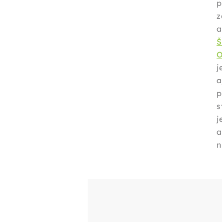
z
j
a
p
j
a
n