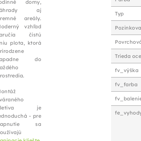
odinné domy,
záhrady aj
Typ
iremné areály.
oderný vzhľad
Pozinkova
aručia čistú
Povrchov
íniu plota, ktorá
rirodzene
Trieda oce
zapadne do
aždého
fv_výška
rostredia.
fv_farba
ontáž
fv_baleni
váraného
pletiva je
fe_vyhod
ednoduchá - pre
napnutie sa
oužívajú
apínacie kliešte
,