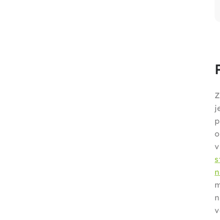
Z
j
p
o
v
m
n