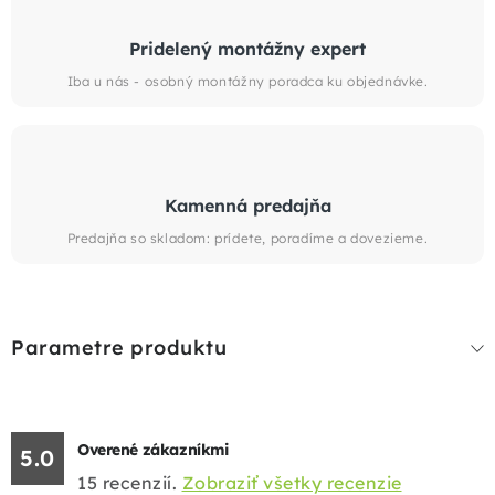
Pridelený montážny expert
Iba u nás - osobný montážny poradca ku objednávke.
Kamenná predajňa
Predajňa so skladom: prídete, poradíme a dovezieme.
Parametre produktu
Overené zákazníkmi
5.0
15
recenzií.
Zobraziť všetky recenzie