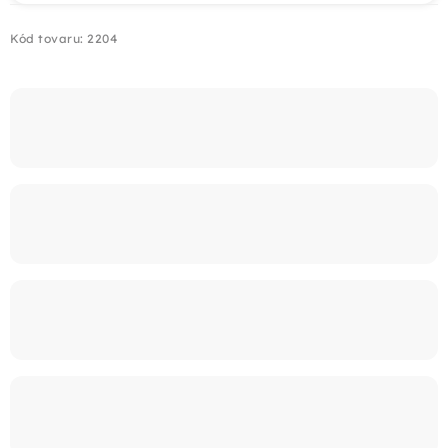
Kód tovaru:
2204
Montáž
Doprava
Kontakt
+421 915 325 355
info@bombaplot.sk