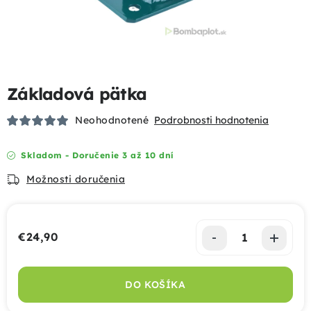
Podhrabové dosky
Gabióny
Základová pätka
Chovateľské pletivá
Neohodnotené
Podrobnosti hodnotenia
Mobilné oplotenia
Skladom - Doručenie 3 až 10 dní
Uzlové pletivá
Možnosti doručenia
Bránky a brány
€24,90
Tieniace prvky
Jednotková cena:
Dizajnové oplotenia
DO KOŠÍKA
Akcie a výhody