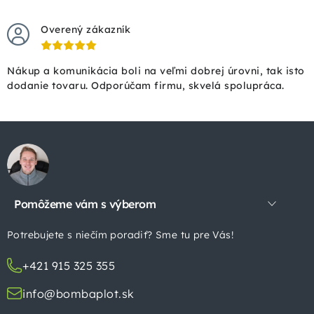
Overený zákazník
Nákup a komunikácia boli na veľmi dobrej úrovni, tak isto
dodanie tovaru. Odporúčam firmu, skvelá spolupráca.
Z
á
p
Pomôžeme vám s výberom
ä
t
Potrebujete s niečím poradiť? Sme tu pre Vás!
i
+421 915 325 355
e
info@bombaplot.sk