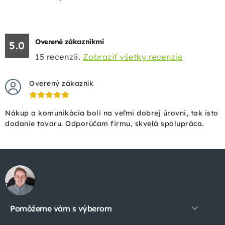
Overené zákazníkmi
5.0
15
recenzií.
Zobraziť všetky recenzie
Overený zákazník
Nákup a komunikácia boli na veľmi dobrej úrovni, tak isto
dodanie tovaru. Odporúčam firmu, skvelá spolupráca.
Z
á
p
Pomôžeme vám s výberom
ä