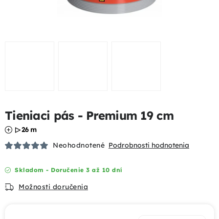
Podhrabové dosky
Gabióny
Chovateľské pletivá
Mobilné oplotenia
Tieniaci pás - Premium 19 cm
Uzlové pletivá
▷ 26 m
Bránky a brány
Neohodnotené
Podrobnosti hodnotenia
Tieniace prvky
Skladom - Doručenie 3 až 10 dní
Možnosti doručenia
Dizajnové oplotenia
Akcie a výhody