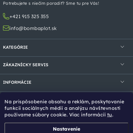
t
Potrebujete s niečím poradiť? Sme tu pre Vás!
i
+421 915 325 355
e
info@bombaplot.sk
KATEGÓRIE
4-hranné pletivá
ZÁKAZNÍCKY SERVIS
Zvárané pletivá v rolke
Obchodné podmienky
Zvárané panely
INFORMÁCIE
Ochrana osobných údajov
Gabióny
Kontakt
Reklamácie a vrátenie
Na prispôsobenie obsahu a reklám, poskytovanie
Tieniace prvky
Cookies
Tipy pro Vás
funkcií sociálnych médií a analýzu návštevnosti
používame súbory cookie. Viac informácií
tu
.
Bránky a brány
Návody na montáž
Stĺpiky a vzpery
Online kalkulácia
Zvoz tovaru
Nastavenie