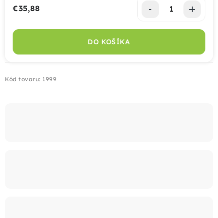
€35,88
Jednotková cena:
Montáž
DO KOŠÍKA
Doprava
Kontakt
Kód tovaru:
1999
+421 915 325 355
info@bombaplot.sk