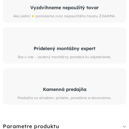
Vyzdvihneme nepoužitý tovar
Ako jediní
★
ponúkame zvoz nepoužitého tovaru ZDARMA.
Pridelený montážny expert
Iba u nás - osobný montážny poradca ku objednávke.
Kamenná predajňa
Predajňa so skladom: prídete, poradíme a dovezieme.
Parametre produktu