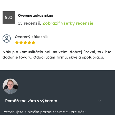
Overené zákazníkmi
5.0
15
recenzií.
Zobraziť všetky recenzie
Overený zákazník
Nákup a komunikácia boli na veľmi dobrej úrovni, tak isto
dodanie tovaru. Odporúčam firmu, skvelá spolupráca.
Z
á
p
Pomôžeme vám s výberom
ä
t
Potrebujete s niečím poradiť? Sme tu pre Vás!