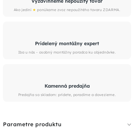
Vyzdvihneme nepoužitý tovar
Ako jediní
★
ponúkame zvoz nepoužitého tovaru ZDARMA.
Pridelený montážny expert
Iba u nás - osobný montážny poradca ku objednávke.
Kamenná predajňa
Predajňa so skladom: prídete, poradíme a dovezieme.
Parametre produktu