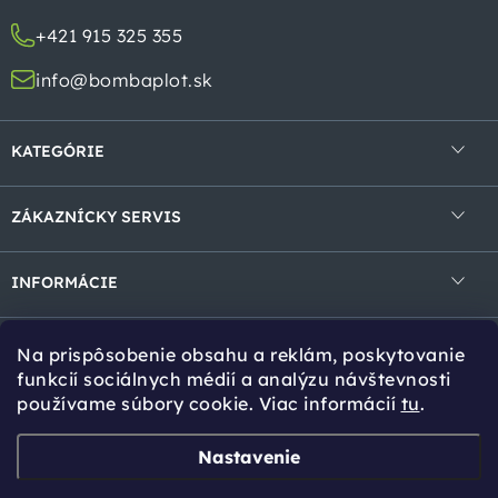
i
+421 915 325 355
e
info@bombaplot.sk
KATEGÓRIE
4-hranné pletivá
ZÁKAZNÍCKY SERVIS
Zvárané pletivá v rolke
Obchodné podmienky
Zvárané panely
INFORMÁCIE
Ochrana osobných údajov
Gabióny
Kontakt
Reklamácie a vrátenie
Na prispôsobenie obsahu a reklám, poskytovanie
Tieniace prvky
Cookies
Tipy pro Vás
funkcií sociálnych médií a analýzu návštevnosti
používame súbory cookie. Viac informácií
tu
.
Bránky a brány
Návody na montáž
Stĺpiky a vzpery
Online kalkulácia
Zvoz tovaru
Nastavenie
Pre rýchly a presný výpočet materiálu pre vaše
ODVOZ
Príslušenstvo
Množstevné zľavy