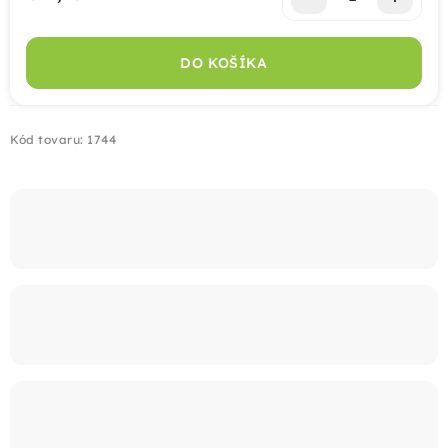
Jednotková cena:
Montáž
DO KOŠÍKA
Doprava
Kód tovaru:
1744
Kontakt
+421 915 325 355
info@bombaplot.sk