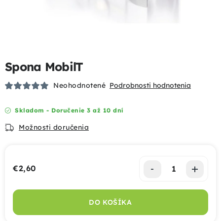
Podhrabové dosky
Gabióny
Spona MobilT
Chovateľské pletivá
Neohodnotené
Podrobnosti hodnotenia
Mobilné oplotenia
Skladom - Doručenie 3 až 10 dní
Uzlové pletivá
Možnosti doručenia
Bránky a brány
€2,60
Tieniace prvky
Jednotková cena:
Dizajnové oplotenia
DO KOŠÍKA
Akcie a výhody