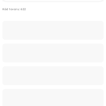
Kód tovaru:
622
Montáž
Doprava
Kontakt
+421 915 325 355
info@bombaplot.sk