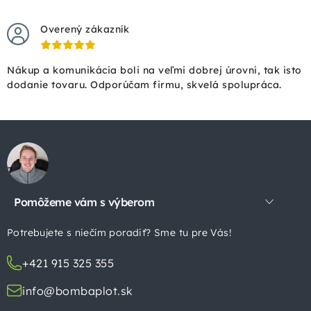
Overený zákazník
Nákup a komunikácia boli na veľmi dobrej úrovni, tak isto
dodanie tovaru. Odporúčam firmu, skvelá spolupráca.
Z
á
p
Pomôžeme vám s výberom
ä
t
Potrebujete s niečím poradiť? Sme tu pre Vás!
i
+421 915 325 355
e
info@bombaplot.sk