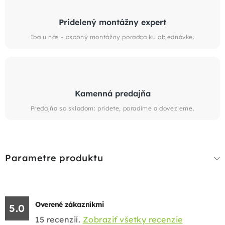
Pridelený montážny expert
Iba u nás - osobný montážny poradca ku objednávke.
Kamenná predajňa
Predajňa so skladom: prídete, poradíme a dovezieme.
Parametre produktu
Overené zákazníkmi
5.0
15
recenzií.
Zobraziť všetky recenzie