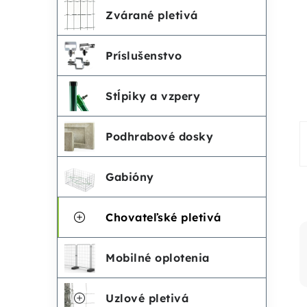
č
e
Zvárané pletivá
n
g
Príslušenstvo
ó
ý
r
Stĺpiky a vzpery
p
i
Podhrabové dosky
a
e
n
Gabióny
e
Chovateľské pletivá
l
Mobilné oplotenia
Uzlové pletivá