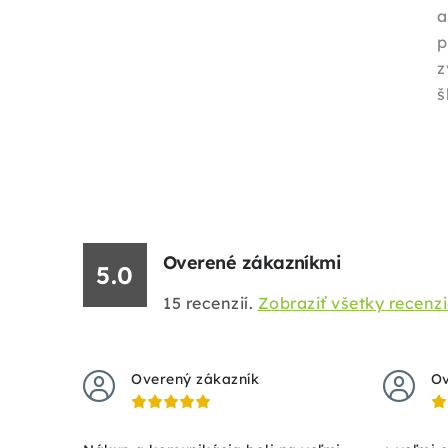
a
p
z
š
Overené zákazníkmi
5.0
15
recenzií.
Zobraziť všetky recenz
Overený zákazník
Ov