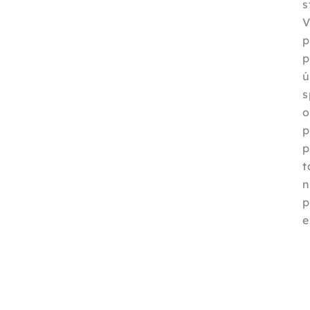
s
V
p
p
ú
s
o
p
p
t
n
p
e