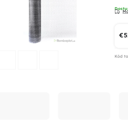
Dostup
Mo
€5
Jed
Kód to