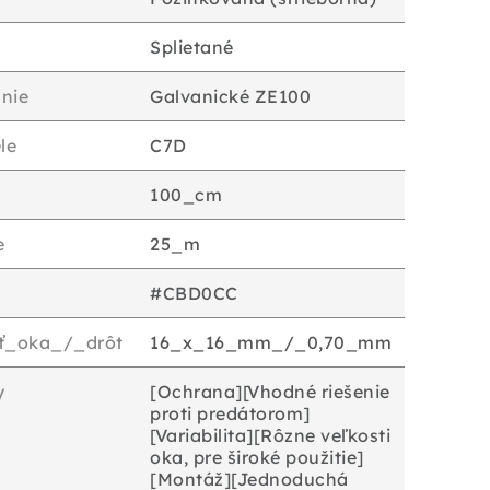
Splietané
nie
Galvanické ZE100
le
C7D
100_cm
e
25_m
#CBD0CC
sť_oka_/_drôt
16_x_16_mm_/_0,70_mm
y
[Ochrana][Vhodné riešenie
proti predátorom]
[Variabilita][Rôzne veľkosti
oka, pre široké použitie]
[Montáž][Jednoduchá