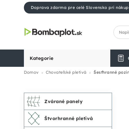
Prejsť
Doprava zdarma pre celé Slovensko pri nákup
na
obsah
Kategorie
Domov
Chovateľské pletivá
Šesťhranné poz
Preskočiť
K
B
Zvárané panely
kategórie
a
o
Štvorhranné pletivá
t