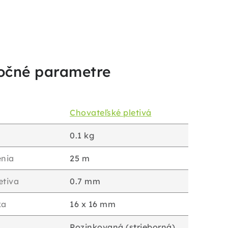
očné parametre
Chovateľské pletivá
0.1 kg
enia
25 m
etiva
0.7 mm
ka
16 x 16 mm
Pozinkovaná (strieborná)