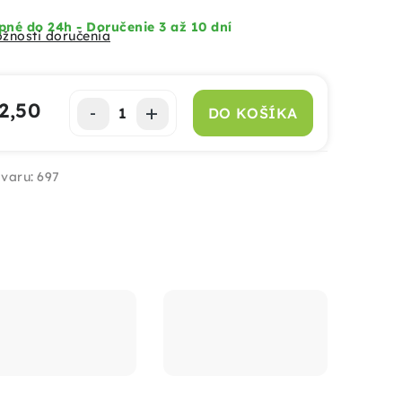
né do 24h - Doručenie 3 až 10 dní
žnosti doručenia
2,50
DO KOŠÍKA
notková cena:
varu:
697