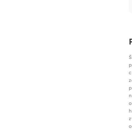
Š
p
c
z
p
n
o
h
z
o