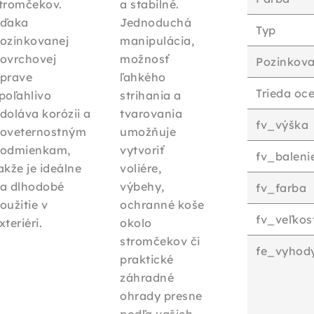
tromčekov.
a stabilné.
ďaka
Jednoduchá
Typ
ozinkovanej
manipulácia,
ovrchovej
možnosť
Pozinkova
prave
ľahkého
Trieda oce
poľahlivo
strihania a
doláva korózii a
tvarovania
fv_výška
oveternostným
umožňuje
odmienkam,
vytvoriť
fv_baleni
akže je ideálne
voliére,
a dlhodobé
výbehy,
fv_farba
oužitie v
ochranné koše
fv_veľko
xteriéri.
okolo
stromčekov či
fe_vyhod
praktické
záhradné
ohrady presne