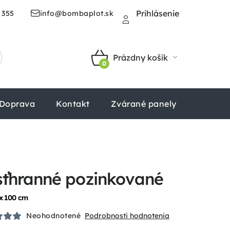
Prihlásenie
 355
info@bombaplot.sk
Prázdny košík
NÁKUPNÝ
KOŠÍK
Doprava
Kontakt
Zvárané panely
Štvorhr
sťhranné pozinkované
x 100 cm
Neohodnotené
Podrobnosti hodnotenia