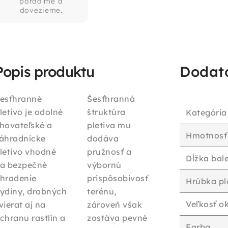
poradíme a
dovezieme.
Popis produktu
Dodat
esťhranné
Šesťhranná
letivo je odolné
štruktúra
Kategória
hovateľské a
pletiva mu
Hmotnosť
áhradnícke
dodáva
letivo vhodné
pružnosť a
Dĺžka bal
a bezpečné
výbornú
hradenie
prispôsobivosť
Hrúbka pl
ydiny, drobných
terénu,
Veľkosť o
vierat aj na
zároveň však
chranu rastlín a
zostáva pevné
Farba