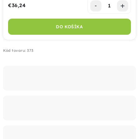
€36,24
Jednotková cena:
Montáž
DO KOŠÍKA
Doprava
Kontakt
Kód tovaru:
373
+421 915 325 355
info@bombaplot.sk