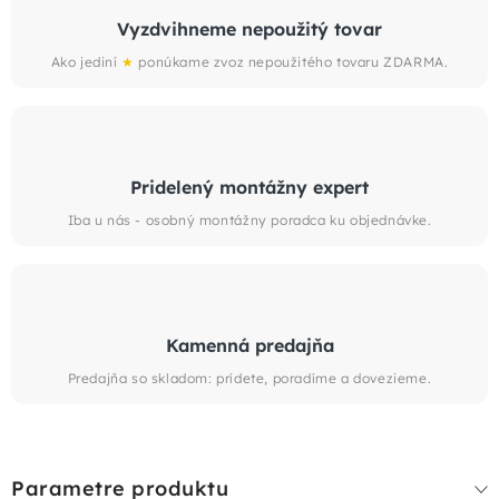
Vyzdvihneme nepoužitý tovar
Ako jediní
★
ponúkame zvoz nepoužitého tovaru ZDARMA.
Pridelený montážny expert
Iba u nás - osobný montážny poradca ku objednávke.
Kamenná predajňa
Predajňa so skladom: prídete, poradíme a dovezieme.
Parametre produktu