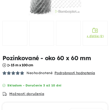
Podhrabové dosky
Gabióny
Chovateľské pletivá
+ ďalšie (2)
Mobilné oplotenia
Pozinkované - oko 60 x 60 mm
Uzlové pletivá
▷ 15 m x 100 cm
Bránky a brány
Neohodnotené
Podrobnosti hodnotenia
Tieniace prvky
Skladom - Doručenie 3 až 10 dní
Možnosti doručenia
Dizajnové oplotenia
Akcie a výhody