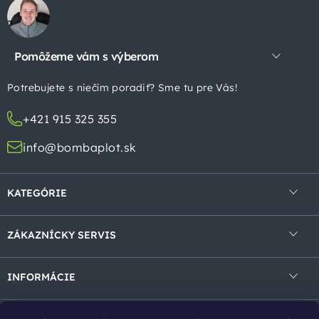
á
p
Pomôžeme vám s výberom
ä
t
Potrebujete s niečím poradiť? Sme tu pre Vás!
i
+421 915 325 355
e
info@bombaplot.sk
KATEGÓRIE
4-hranné pletivá
ZÁKAZNÍCKY SERVIS
Zvárané pletivá v rolke
Obchodné podmienky
Zvárané panely
INFORMÁCIE
Ochrana osobných údajov
Gabióny
Kontakt
Reklamácie a vrátenie