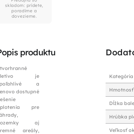
Predajňa so
skladom: prídete,
poradíme a
dovezieme.
Popis produktu
Dodat
tvorhranné
pletivo je
Kategória
spoľahlivé a
Hmotnosť
enovo dostupné
iešenie
Dĺžka bal
plotenia pre
áhrady,
Hrúbka pl
pozemky aj
Veľkosť o
iremné areály,