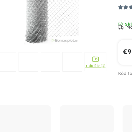
Skl
Mo
€9
Jed
+ ďalšie (1)
Kód to