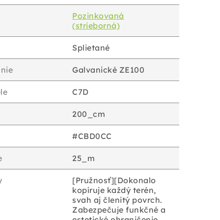
Pozinkovaná
(strieborná)
Splietané
nie
Galvanické ZE100
le
C7D
200_cm
#CBD0CC
e
25_m
y
[Pružnosť][Dokonalo
kopíruje každý terén,
svah aj členitý povrch.
Zabezpečuje funkčné a
estetické ohraničenie