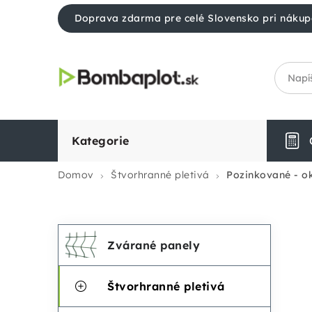
Prejsť
Doprava zdarma pre celé Slovensko pri nákup
na
obsah
Kategorie
Domov
Štvorhranné pletivá
Pozinkované - o
Preskočiť
K
B
Zvárané panely
kategórie
a
o
Štvorhranné pletivá
t