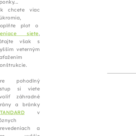
ponky...
k chcete viac
úkromia,
oplňte plot o
ieniace siete
,
átajte však s
yšším veterným
aťažením
onštrukcie.
Pre pohodlný
stup si viete
voliť záhradné
rány a bránky
ŠTANDARD
v
ôznych
revedeniach a