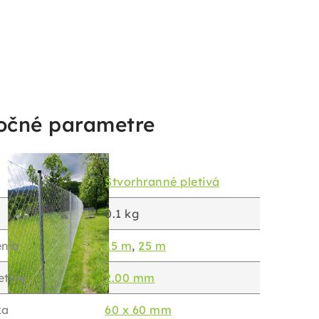
očné parametre
Štvorhranné pletivá
0.1 kg
enia
15 m
,
25 m
etiva
2.00 mm
ka
60 x 60 mm