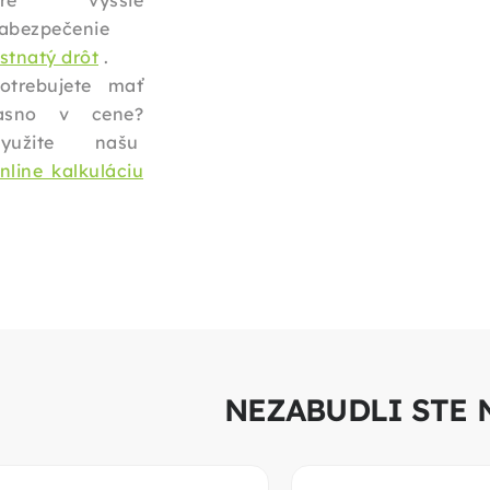
pre vyššie
abezpečenie
stnatý drôt
.
otrebujete mať
asno v cene?
Využite našu
nline kalkuláciu
NEZABUDLI STE 