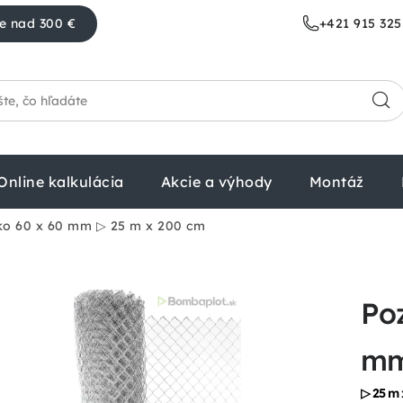
e nad 300 €
+421 915 325
Online kalkulácia
Akcie a výhody
Montáž
ko 60 x 60 mm
▷ 25 m x 200 cm
Poz
m
▷ 25 m 