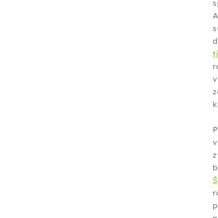
s
A
s
d
t
r
v
z
k
v
z
b
r
p