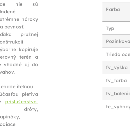
kde nie sú
Farba
ladené
xtrémne nároky
a pevnosť.
Typ
ďaka pružnej
Pozinkova
onštrukcii
ýborne kopíruje
Trieda oce
erovný terén a
e vhodné aj do
fv_výška
vahov.
fv_farba
eoddeliteľnou
fv_baleni
účasťou pletiva
je
príslušenstvo
fe_vyhod
- drôty,
apináky,
odiace