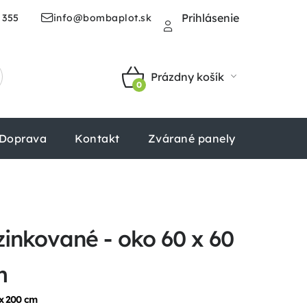
Prihlásenie
 355
info@bombaplot.sk
Prázdny košík
NÁKUPNÝ
KOŠÍK
Doprava
Kontakt
Zvárané panely
Štvorhr
inkované - oko 60 x 60
m
x 200 cm