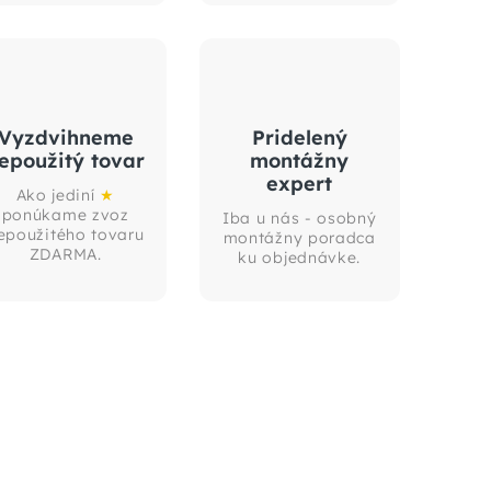
Vyzdvihneme
Pridelený
epoužitý tovar
montážny
expert
Ako jediní
★
ponúkame zvoz
Iba u nás - osobný
epoužitého tovaru
montážny poradca
ZDARMA.
ku objednávke.