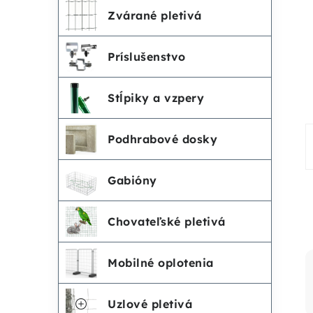
č
e
Zvárané pletivá
n
g
Príslušenstvo
ó
ý
r
Stĺpiky a vzpery
p
i
Podhrabové dosky
a
e
n
Gabióny
e
Chovateľské pletivá
l
Mobilné oplotenia
Uzlové pletivá