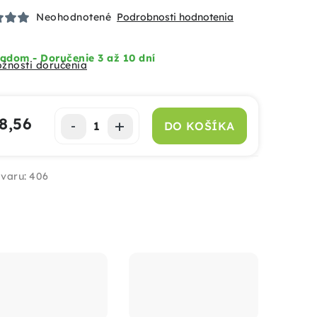
Neohodnotené
Podrobnosti hodnotenia
adom - Doručenie 3 až 10 dní
žnosti doručenia
8,56
DO KOŠÍKA
notková cena:
varu:
406