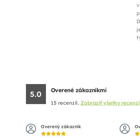
v
p
D
t
Overené zákazníkmi
5.0
15
recenzií.
Zobraziť všetky recenz
Overený zákazník
Ov