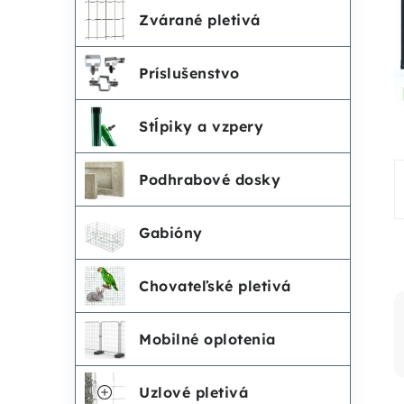
č
e
Zvárané pletivá
n
g
Príslušenstvo
ó
ý
r
Stĺpiky a vzpery
p
i
Podhrabové dosky
a
e
n
Gabióny
e
Chovateľské pletivá
l
Mobilné oplotenia
Uzlové pletivá