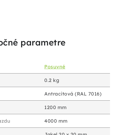
očné parametre
Posuvné
0.2 kg
Antracitová (RAL 7016)
1200 mm
jazdu
4000 mm
Jakel 20 x 20 mm,