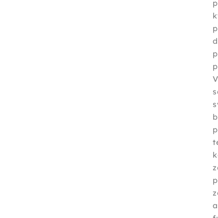
p
k
p
p
p
V
s
b
p
t
k
z
p
z