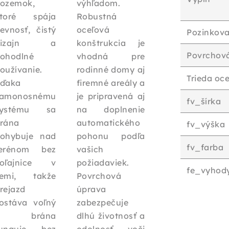
ozemok,
výhľadom.
toré spája
Robustná
evnosť, čistý
oceľová
Pozinkova
dizajn a
konštrukcia je
Povrchov
ohodlné
vhodná pre
oužívanie.
rodinné domy aj
Trieda oce
ďaka
firemné areály a
amonosnému
je pripravená aj
fv_šírka
systému sa
na doplnenie
rána
automatického
fv_výška
ohybuje nad
pohonu podľa
fv_farba
erénom bez
vašich
oľajnice v
požiadaviek.
fe_vyhod
emi, takže
Povrchová
rejazd
úprava
ostáva voľný
zabezpečuje
a brána
dlhú životnosť a