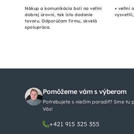
Nákup a komunikácia boli na veľmi
+ veľmi 
dobrej úrovni, tak isto dodanie
vysvetlil
tovaru. Odporúčam firmu, skvelá
spolupráca.
Z
á
Pomôžeme vám s výberom
Potrebujete s niečím poradiť? Sme tu 
p
Vás!
ä
+421 915 325 355