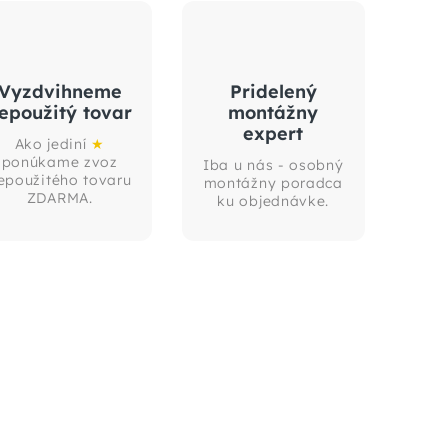
Vyzdvihneme
Pridelený
epoužitý tovar
montážny
expert
Ako jediní
★
ponúkame zvoz
Iba u nás - osobný
epoužitého tovaru
montážny poradca
ZDARMA.
ku objednávke.