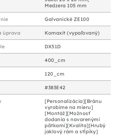
Medzera 105 mm
nie
Galvanické ZE100
á úprava
Komaxit (vypaľovaný)
le
DX51D
400_cm
120_cm
#383E42
y
[Personalizácia][Bránu
vyrobíme na mieru]
[Montáž][Možnosť
dodania s navarenými
pätkami][Kvalita][Hrubý
jaklový rám a stĺpiky]