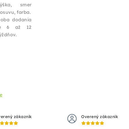
ýška, smer
osuvu, farba.
oba dodania
je 6 až 12
ýždňov.
ie
erený zákazník
Overený zákazník