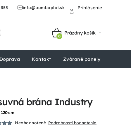
Prihlásenie
 355
info@bombaplot.sk
Prázdny košík
NÁKUPNÝ
KOŠÍK
Doprava
Kontakt
Zvárané panely
Štvorhr
suvná brána Industry
x 120 cm
Neohodnotené
Podrobnosti hodnotenia