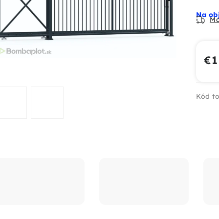
Na ob
Mo
€1
Jed
Kód to