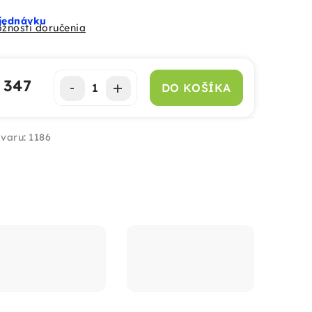
jednávku
žnosti doručenia
 347
DO KOŠÍKA
notková cena:
varu:
1186