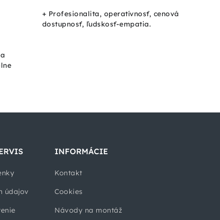
+ Profesionalita, operatívnosť, cenová
dostupnosť, ľudskosť-empatia.
ka
plne
ERVIS
INFORMÁCIE
enky
Kontakt
h údajov
Cookies
tenie
Návody na montáž