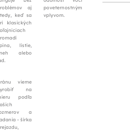
unguje bez
odolnosť voči
roblémov aj
poveternostným
tedy, keď sa
vplyvom.
ri klasických
oľajniciach
romadí
pina, lístie,
sneh alebo
ad.
ránu vieme
vyrobiť na
ieru podľa
ašich
rozmerov a
adania - šírka
rejazdu,