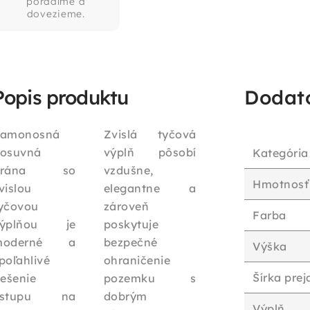
poradíme a
dovezieme.
Popis produktu
Dodat
amonosná
Zvislá tyčová
osuvná
výplň pôsobí
Kategória
brána so
vzdušne,
Hmotnosť
vislou
elegantne a
yčovou
zároveň
Farba
výplňou je
poskytuje
moderné a
bezpečné
Výška
poľahlivé
ohraničenie
Šírka pre
iešenie
pozemku s
vstupu na
dobrým
Výplň