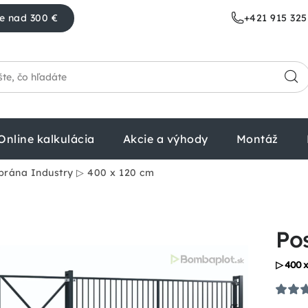
e nad 300 €
+421 915 325
Online kalkulácia
Akcie a výhody
Montáž
brána Industry
▷ 400 x 120 cm
Po
▷ 400 