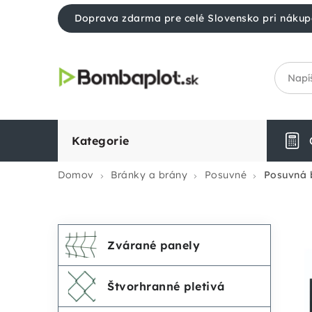
Prejsť
Doprava zdarma pre celé Slovensko pri nákup
na
obsah
Kategorie
Domov
Bránky a brány
Posuvné
Posuvná 
Preskočiť
K
B
Zvárané panely
kategórie
a
o
Štvorhranné pletivá
t