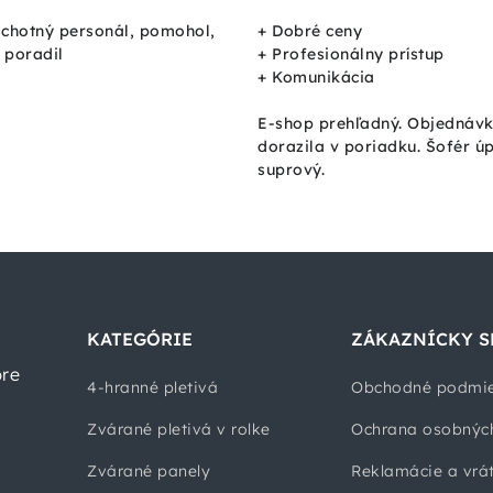
ochotný personál, pomohol,
+ Dobré ceny
, poradil
+ Profesionálny prístup
+ Komunikácia
E-shop prehľadný. Objednáv
dorazila v poriadku. Šofér ú
suprový.
KATEGÓRIE
ZÁKAZNÍCKY S
pre
4-hranné pletivá
Obchodné podmi
Zvárané pletivá v rolke
Ochrana osobnýc
Zvárané panely
Reklamácie a vrá