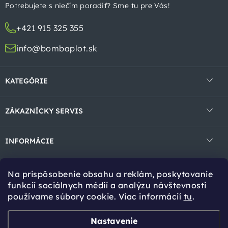
t
Potrebujete s niečím poradiť? Sme tu pre Vás!
i
+421 915 325 355
e
info@bombaplot.sk
KATEGÓRIE
4-hranné pletivá
ZÁKAZNÍCKY SERVIS
Zvárané pletivá v rolke
Obchodné podmienky
Zvárané panely
INFORMÁCIE
Ochrana osobných údajov
Gabióny
Kontakt
Reklamácie a vrátenie
Na prispôsobenie obsahu a reklám, poskytovanie
Tieniace prvky
Cookies
Tipy pro Vás
funkcií sociálnych médií a analýzu návštevnosti
používame súbory cookie. Viac informácií
tu
.
Bránky a brány
Návody na montáž
Stĺpiky a vzpery
Online kalkulácia
Zvoz tovaru
Nastavenie