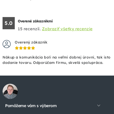
Overené zákazníkmi
5.0
15
recenzií.
Zobraziť všetky recenzie
Overený zákazník
Nákup a komunikácia boli na veľmi dobrej úrovni, tak isto
dodanie tovaru. Odporúčam firmu, skvelá spolupráca.
Z
á
p
Pomôžeme vám s výberom
ä