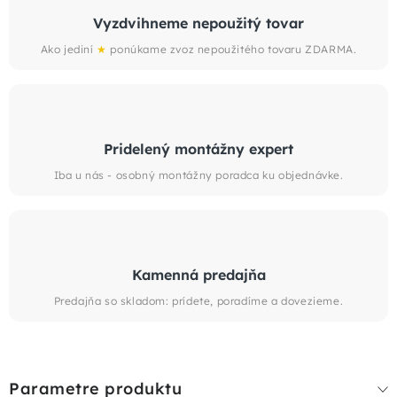
Vyzdvihneme nepoužitý tovar
Ako jediní
★
ponúkame zvoz nepoužitého tovaru ZDARMA.
Pridelený montážny expert
Iba u nás - osobný montážny poradca ku objednávke.
Kamenná predajňa
Predajňa so skladom: prídete, poradíme a dovezieme.
Parametre produktu