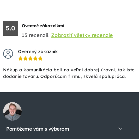
Overené zákazníkmi
5.0
15
recenzií.
Zobraziť všetky recenzie
Overený zákazník
Nákup a komunikácia boli na veľmi dobrej úrovni, tak isto
dodanie tovaru. Odporúčam firmu, skvelá spolupráca.
Z
á
p
Pomôžeme vám s výberom
ä