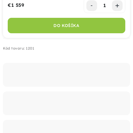
€1 559
Jednotková cena:
Montáž
DO KOŠÍKA
Doprava
Kontakt
Kód tovaru:
1201
+421 915 325 355
info@bombaplot.sk