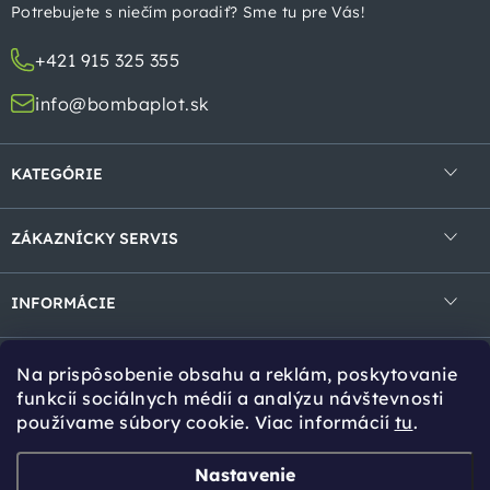
t
Potrebujete s niečím poradiť? Sme tu pre Vás!
i
+421 915 325 355
e
info@bombaplot.sk
KATEGÓRIE
4-hranné pletivá
ZÁKAZNÍCKY SERVIS
Zvárané pletivá v rolke
Obchodné podmienky
Zvárané panely
INFORMÁCIE
Ochrana osobných údajov
Gabióny
Kontakt
Reklamácie a vrátenie
Na prispôsobenie obsahu a reklám, poskytovanie
Tieniace prvky
Cookies
Tipy pro Vás
funkcií sociálnych médií a analýzu návštevnosti
používame súbory cookie. Viac informácií
tu
.
Bránky a brány
Návody na montáž
Stĺpiky a vzpery
Online kalkulácia
Zvoz tovaru
Nastavenie