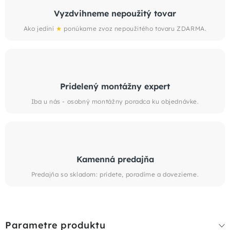
Vyzdvihneme nepoužitý tovar
Ako jediní
★
ponúkame zvoz nepoužitého tovaru ZDARMA.
Pridelený montážny expert
Iba u nás - osobný montážny poradca ku objednávke.
Kamenná predajňa
Predajňa so skladom: prídete, poradíme a dovezieme.
Parametre produktu