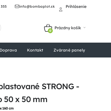
Prihlásenie
 355
info@bombaplot.sk
Prázdny košík
NÁKUPNÝ
KOŠÍK
Doprava
Kontakt
Zvárané panely
Štvorhr
plastované STRONG -
o 50 x 50 mm
x 160 cm