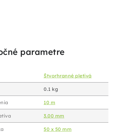
očné parametre
Štvorhranné pletivá
0.1 kg
enia
10 m
etiva
3.00 mm
ka
50 x 50 mm