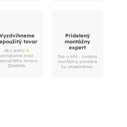
Vyzdvihneme
Pridelený
epoužitý tovar
montážny
expert
Ako jediní
★
ponúkame zvoz
Iba u nás - osobný
epoužitého tovaru
montážny poradca
ZDARMA.
ku objednávke.