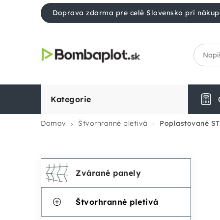
Prejsť
Doprava zdarma pre celé Slovensko pri nákup
na
obsah
Kategorie
Domov
Štvorhranné pletivá
Poplastované S
Preskočiť
K
B
Zvárané panely
kategórie
a
o
Štvorhranné pletivá
t