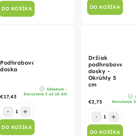
DO KOŠÍKA
DO KOŠÍKA
Držiak
Podhrabová
podhrabovej
doska
dosky -
Okrúhly 5
cm
Skladom -
Doručenie 3 až 10 dní
€17,43
€2,75
Doručenie 3
DO KOŠÍKA
DO KOŠÍKA