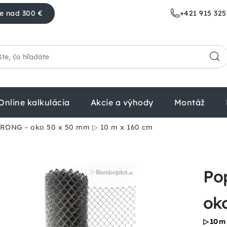
e nad 300 €
+421 915 325
Online kalkulácia
Akcie a výhody
Montáž
TRONG - oko 50 x 50 mm
▷ 10 m x 160 cm
Po
ok
▷ 10 m 