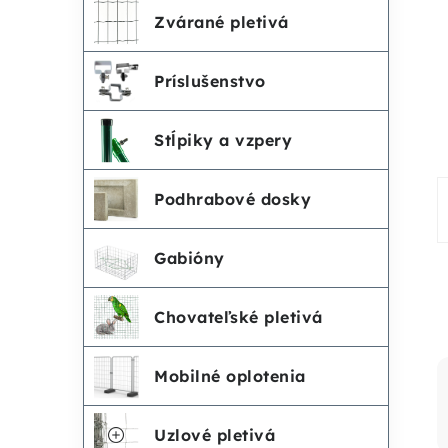
č
e
Zvárané pletivá
n
g
Príslušenstvo
ó
ý
r
Stĺpiky a vzpery
p
i
Podhrabové dosky
a
e
n
Gabióny
e
Chovateľské pletivá
l
Mobilné oplotenia
Uzlové pletivá