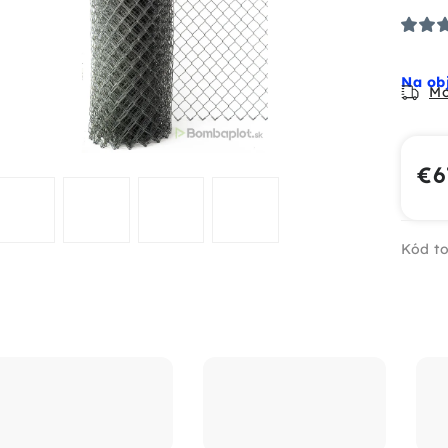
Na ob
Mo
€6
Jed
Kód to