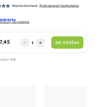
Neohodnotené
Podrobnosti hodnotenia
jednávku
žnosti doručenia
7,45
DO KOŠÍKA
notková cena:
varu:
436