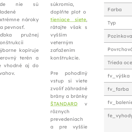
kde nie sú
súkromia,
Farba
ladené
doplňte plot o
xtrémne nároky
tieniace siete
,
Typ
a pevnosť.
rátajte však s
ďaka pružnej
vyšším
Pozinkova
onštrukcii
veterným
Povrchov
ýborne kopíruje
zaťažením
erovný terén a
konštrukcie.
Trieda oce
e vhodné aj do
vahov.
Pre pohodlný
fv_výška
vstup si viete
zvoliť záhradné
fv_farba
brány a bránky
fv_baleni
ŠTANDARD
v
rôznych
fe_vyhod
prevedeniach
a pre vyššie