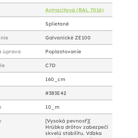
Antracitová (RAL 7016)
Splietané
nie
Galvanické ZE100
á úprava
Poplastovanie
le
C7D
160_cm
#383E42
e
10_m
y
[Vysoká pevnosť][
Hrúbka drôtov zabezpečí
skvelú stabilitu. Vďaka