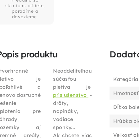
Predajňa so
skladom: prídete,
poradíme a
dovezieme.
Popis produktu
Dodat
tvorhranné
Neoddeliteľnou
pletivo je
súčasťou
Kategória
spoľahlivé a
pletiva je
Hmotnosť
enovo dostupné
príslušenstvo
-
iešenie
drôty,
Dĺžka bal
plotenia pre
napináky,
áhrady,
vodiace
Hrúbka pl
pozemky aj
sponky...
Veľkosť o
iremné areály,
Ak chcete viac