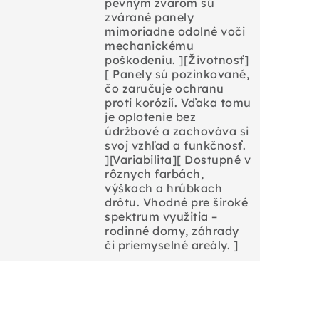
pevným zvarom sú
zvárané panely
mimoriadne odolné voči
mechanickému
poškodeniu. ][Životnosť]
[ Panely sú pozinkované,
čo zaručuje ochranu
proti korózií. Vďaka tomu
je oplotenie bez
údržbové a zachováva si
svoj vzhľad a funkčnosť.
][Variabilita][ Dostupné v
rôznych farbách,
výškach a hrúbkach
drôtu. Vhodné pre široké
spektrum využitia –
rodinné domy, záhrady
či priemyselné areály. ]