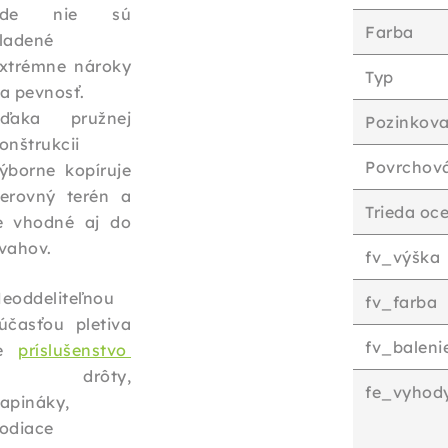
kde nie sú
Farba
ladené
xtrémne nároky
Typ
a pevnosť.
ďaka pružnej
Pozinkova
onštrukcii
Povrchov
ýborne kopíruje
erovný terén a
Trieda oce
e vhodné aj do
vahov.
fv_výška
eoddeliteľnou
fv_farba
účasťou pletiva
fv_baleni
je
príslušenstvo
- drôty,
fe_vyhod
apináky,
odiace