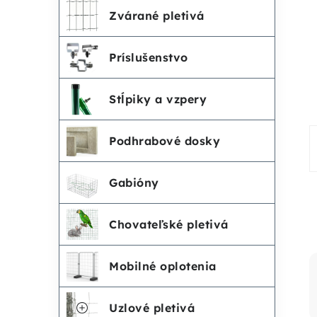
č
e
Zvárané pletivá
n
g
Príslušenstvo
ó
ý
r
Stĺpiky a vzpery
p
i
Podhrabové dosky
a
e
n
Gabióny
e
Chovateľské pletivá
l
Mobilné oplotenia
Uzlové pletivá