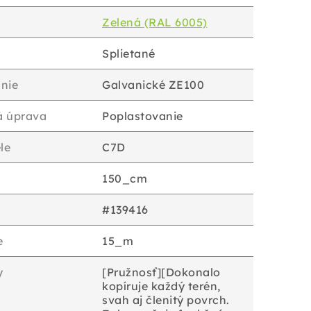
Zelená (RAL 6005)
Splietané
nie
Galvanické ZE100
á úprava
Poplastovanie
le
C7D
150_cm
#139416
e
15_m
y
[Pružnosť][Dokonalo
kopíruje každý terén,
svah aj členitý povrch.