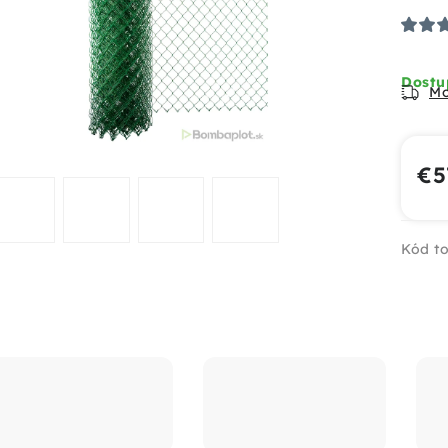
Dostup
Mo
€5
Jed
Kód to