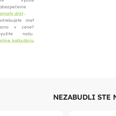
pre vyššie
abezpečenie
stnatý drôt
.
otrebujete mať
asno v cene?
Využite našu
nline kalkuláciu
NEZABUDLI STE 