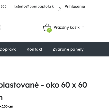
Prihlásenie
 355
info@bombaplot.sk
Prázdny košík
NÁKUPNÝ
KOŠÍK
Doprava
Kontakt
Zvárané panely
Štvorhr
lastované - oko 60 x 60
m
x 150 cm