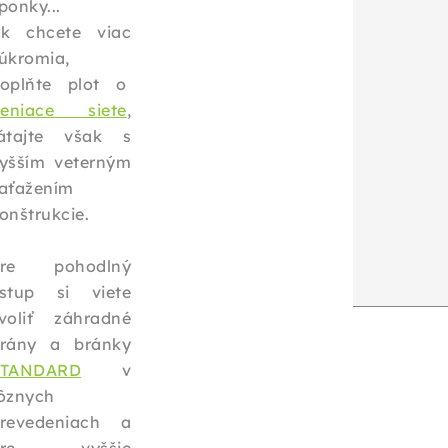
ponky...
k chcete viac
úkromia,
oplňte plot o
ieniace siete
,
átajte však s
yšším veterným
aťažením
onštrukcie.
Pre pohodlný
stup si viete
voliť záhradné
rány a bránky
ŠTANDARD
v
ôznych
revedeniach a