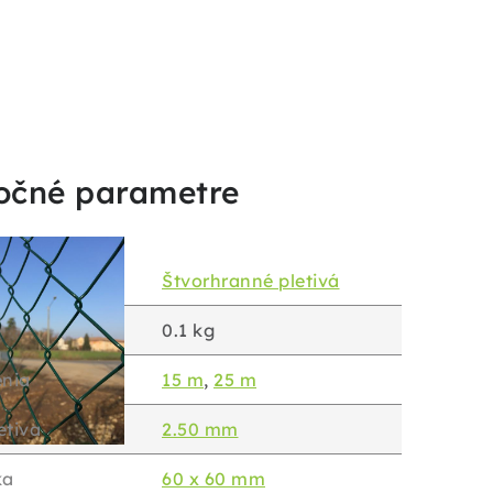
očné parametre
Štvorhranné pletivá
0.1 kg
enia
15 m
,
25 m
etiva
2.50 mm
ka
60 x 60 mm