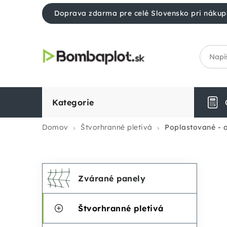
Prejsť
Doprava zdarma pre celé Slovensko pri nákup
na
obsah
Kategorie
Domov
Štvorhranné pletivá
Poplastované - 
Preskočiť
K
B
Zvárané panely
kategórie
a
o
Štvorhranné pletivá
t