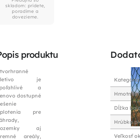
Predajňa so
skladom: prídete,
poradíme a
dovezieme.
Popis produktu
Dodat
tvorhranné
pletivo je
Kategória
spoľahlivé a
Hmotnosť
enovo dostupné
iešenie
Dĺžka bal
plotenia pre
áhrady,
Hrúbka pl
pozemky aj
Veľkosť o
iremné areály,