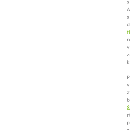
s
A
s
d
t
r
v
z
k
v
z
b
r
p