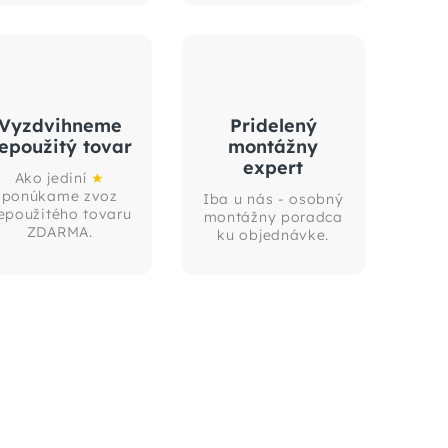
Vyzdvihneme
Pridelený
epoužitý tovar
montážny
expert
Ako jediní
★
ponúkame zvoz
Iba u nás - osobný
epoužitého tovaru
montážny poradca
ZDARMA.
ku objednávke.