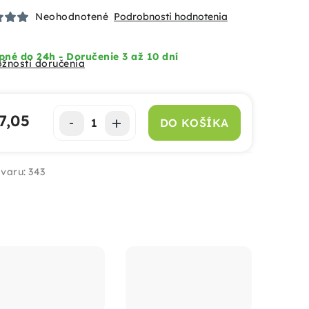
Neohodnotené
Podrobnosti hodnotenia
né do 24h - Doručenie 3 až 10 dní
žnosti doručenia
7,05
DO KOŠÍKA
notková cena:
varu:
343