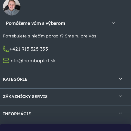
á
p
Pomôžeme vám s výberom
ä
t
Potrebujete s niečím poradiť? Sme tu pre Vás!
i
+421 915 325 355
e
info@bombaplot.sk
KATEGÓRIE
4-hranné pletivá
ZÁKAZNÍCKY SERVIS
Zvárané pletivá v rolke
Obchodné podmienky
Zvárané panely
INFORMÁCIE
Ochrana osobných údajov
Gabióny
Kontakt
Reklamácie a vrátenie