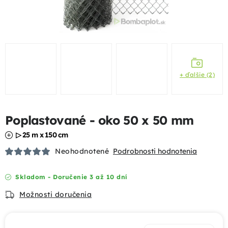
Podhrabové dosky
Gabióny
Chovateľské pletivá
+ ďalšie (2)
Mobilné oplotenia
Poplastované - oko 50 x 50 mm
Uzlové pletivá
▷ 25 m x 150 cm
Bránky a brány
Neohodnotené
Podrobnosti hodnotenia
Tieniace prvky
Skladom - Doručenie 3 až 10 dní
Možnosti doručenia
Dizajnové oplotenia
Akcie a výhody