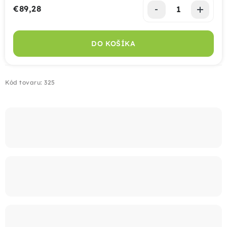
€89,28
Jednotková cena:
Montáž
DO KOŠÍKA
Doprava
Kontakt
Kód tovaru:
325
+421 915 325 355
info@bombaplot.sk