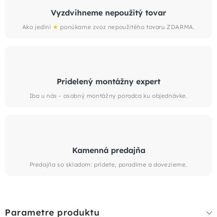
Vyzdvihneme nepoužitý tovar
Ako jediní
★
ponúkame zvoz nepoužitého tovaru ZDARMA.
Pridelený montážny expert
Iba u nás - osobný montážny poradca ku objednávke.
Kamenná predajňa
Predajňa so skladom: prídete, poradíme a dovezieme.
Parametre produktu