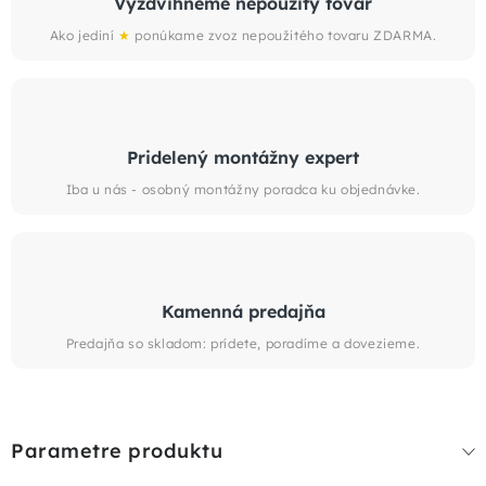
Vyzdvihneme nepoužitý tovar
Ako jediní
★
ponúkame zvoz nepoužitého tovaru ZDARMA.
Pridelený montážny expert
Iba u nás - osobný montážny poradca ku objednávke.
Kamenná predajňa
Predajňa so skladom: prídete, poradíme a dovezieme.
Parametre produktu