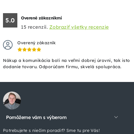
Overené zákazníkmi
5.0
15
recenzií.
Zobraziť všetky recenzie
Overený zákazník
Nákup a komunikácia boli na veľmi dobrej úrovni, tak isto
dodanie tovaru. Odporúčam firmu, skvelá spolupráca.
Z
á
p
Pomôžeme vám s výberom
ä
t
Potrebujete s niečím poradiť? Sme tu pre Vás!