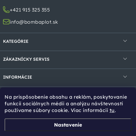
i
+421 915 325 355
e
info@bombaplot.sk
KATEGÓRIE
4-hranné pletivá
ZÁKAZNÍCKY SERVIS
Zvárané pletivá v rolke
Obchodné podmienky
Zvárané panely
INFORMÁCIE
Ochrana osobných údajov
Gabióny
Kontakt
Reklamácie a vrátenie
Na prispôsobenie obsahu a reklám, poskytovanie
Tieniace prvky
Cookies
Tipy pro Vás
funkcií sociálnych médií a analýzu návštevnosti
používame súbory cookie. Viac informácií
tu
.
Bránky a brány
Návody na montáž
Stĺpiky a vzpery
Online kalkulácia
Zvoz tovaru
Nastavenie
Pre rýchly a presný výpočet materiálu pre vaše
ODVOZ
Príslušenstvo
Množstevné zľavy