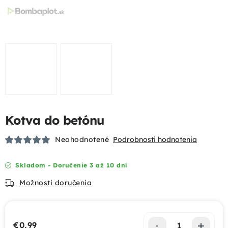
Podhrabové dosky
Gabióny
Chovateľské pletivá
Mobilné oplotenia
Kotva do betónu
Uzlové pletivá
Neohodnotené
Podrobnosti hodnotenia
Bránky a brány
Skladom - Doručenie 3 až 10 dní
Tieniace prvky
Možnosti doručenia
Dizajnové oplotenia
€0,99
Akcie a výhody