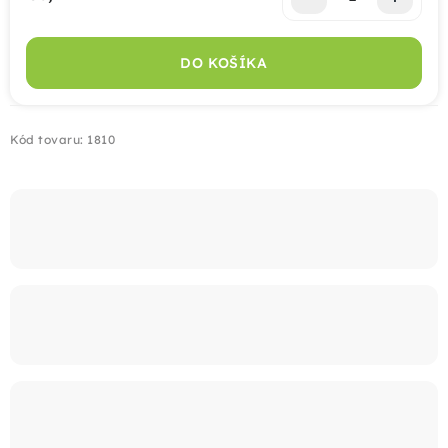
Jednotková cena:
Montáž
DO KOŠÍKA
Doprava
Kód tovaru:
1810
Kontakt
+421 915 325 355
info@bombaplot.sk