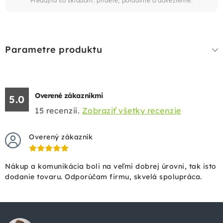
Predajňa so skladom: prídete, poradíme a dovezieme.
Parametre produktu
Overené zákazníkmi
5.0
15
recenzií.
Zobraziť všetky recenzie
Overený zákazník
Nákup a komunikácia boli na veľmi dobrej úrovni, tak isto
dodanie tovaru. Odporúčam firmu, skvelá spolupráca.
Z