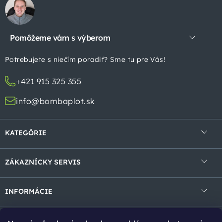
á
p
Pomôžeme vám s výberom
ä
t
Potrebujete s niečím poradiť? Sme tu pre Vás!
i
+421 915 325 355
e
info@bombaplot.sk
KATEGÓRIE
4-hranné pletivá
ZÁKAZNÍCKY SERVIS
Zvárané pletivá v rolke
Obchodné podmienky
Zvárané panely
INFORMÁCIE
Ochrana osobných údajov
Gabióny
Kontakt
Reklamácie a vrátenie