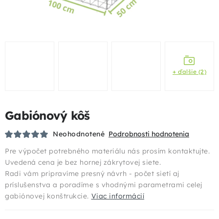
Podhrabové dosky
Gabióny
Chovateľské pletivá
+ ďalšie (2)
Mobilné oplotenia
Gabiónový kôš
Uzlové pletivá
Neohodnotené
Podrobnosti hodnotenia
Bránky a brány
Pre výpočet potrebného materiálu nás prosím kontaktujte.
Uvedená cena je bez hornej zákrytovej siete.
Tieniace prvky
Radi vám pripravíme presný návrh - počet sietí aj
príslušenstva a poradíme s vhodnými parametrami celej
Dizajnové oplotenia
gabiónovej konštrukcie.
Viac informácií
Akcie a výhody