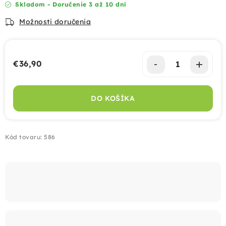
Skladom - Doručenie 3 až 10 dní
Možnosti doručenia
Montáž
Doprava
€36,90
Jednotková cena:
Kontakt
DO KOŠÍKA
+421 915 325 355
info@bombaplot.sk
Kód tovaru:
586