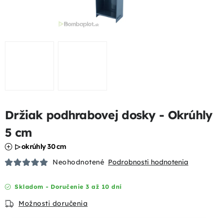
Podhrabové dosky
Gabióny
Chovateľské pletivá
Mobilné oplotenia
Držiak podhrabovej dosky - Okrúhly
Uzlové pletivá
5 cm
Bránky a brány
▷ okrúhly 30 cm
Neohodnotené
Podrobnosti hodnotenia
Tieniace prvky
Skladom - Doručenie 3 až 10 dní
Dizajnové oplotenia
Možnosti doručenia
Akcie a výhody