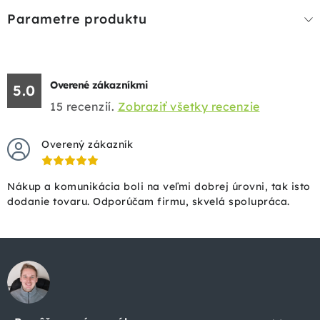
Parametre produktu
Overené zákazníkmi
5.0
15
recenzií.
Zobraziť všetky recenzie
Overený zákazník
Nákup a komunikácia boli na veľmi dobrej úrovni, tak isto
dodanie tovaru. Odporúčam firmu, skvelá spolupráca.
Z
á
p