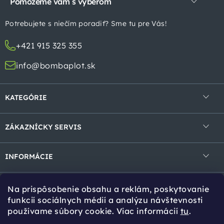
Pomôžeme vám s výberom
ä
t
Potrebujete s niečím poradiť? Sme tu pre Vás!
i
+421 915 325 355
e
info@bombaplot.sk
KATEGÓRIE
4-hranné pletivá
ZÁKAZNÍCKY SERVIS
Zvárané pletivá v rolke
Obchodné podmienky
Zvárané panely
INFORMÁCIE
Ochrana osobných údajov
Gabióny
Kontakt
Reklamácie a vrátenie
Na prispôsobenie obsahu a reklám, poskytovanie
Tieniace prvky
Cookies
Tipy pro Vás
funkcií sociálnych médií a analýzu návštevnosti
používame súbory cookie. Viac informácií
tu
.
Bránky a brány
Návody na montáž