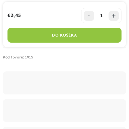
Montáž
€3,45
Jednotková cena:
Doprava
DO KOŠÍKA
Kontakt
Kód tovaru:
1915
+421 915 325 355
info@bombaplot.sk