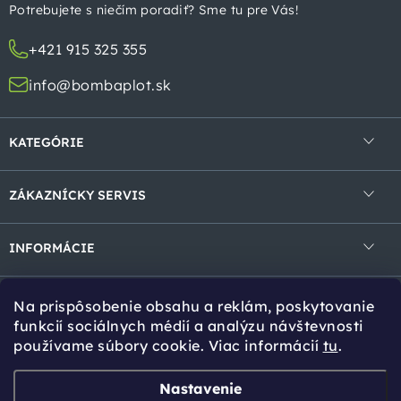
t
Potrebujete s niečím poradiť? Sme tu pre Vás!
i
+421 915 325 355
e
info@bombaplot.sk
KATEGÓRIE
4-hranné pletivá
ZÁKAZNÍCKY SERVIS
Zvárané pletivá v rolke
Obchodné podmienky
Zvárané panely
INFORMÁCIE
Ochrana osobných údajov
Gabióny
Kontakt
Reklamácie a vrátenie
Na prispôsobenie obsahu a reklám, poskytovanie
Tieniace prvky
Cookies
Tipy pro Vás
funkcií sociálnych médií a analýzu návštevnosti
používame súbory cookie. Viac informácií
tu
.
Bránky a brány
Návody na montáž
Stĺpiky a vzpery
Online kalkulácia
Zvoz tovaru
Nastavenie