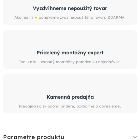
Vyzdvihneme nepoužitý tovar
Ako jediní
★
ponúkame zvoz nepoužitého tovaru ZDARMA.
Pridelený montážny expert
Iba u nás - osobný montážny poradca ku objednávke.
Kamenná predajňa
Predajňa so skladom: prídete, poradíme a dovezieme.
Parametre produktu