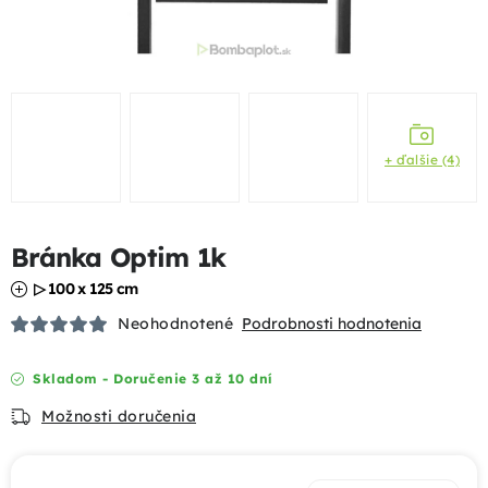
Podhrabové dosky
Gabióny
Chovateľské pletivá
+ ďalšie (4)
Mobilné oplotenia
Bránka Optim 1k
Uzlové pletivá
▷ 100 x 125 cm
Bránky a brány
Neohodnotené
Podrobnosti hodnotenia
Tieniace prvky
Skladom - Doručenie 3 až 10 dní
Možnosti doručenia
Dizajnové oplotenia
Akcie a výhody