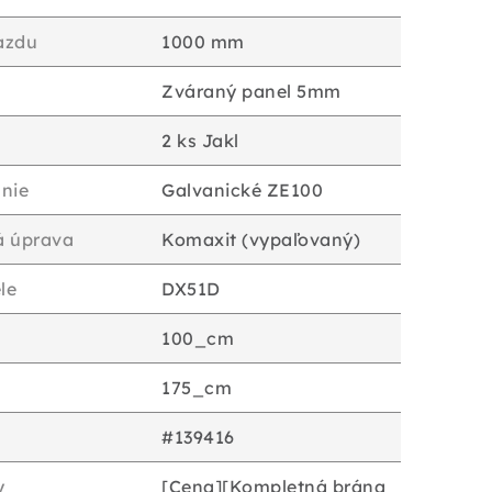
jazdu
1000 mm
Zváraný panel 5mm
2 ks Jakl
nie
Galvanické ZE100
á úprava
Komaxit (vypaľovaný)
le
DX51D
100_cm
175_cm
#139416
y
[Cena][Kompletná brána