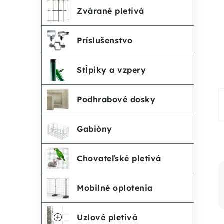
č
e
Zvárané pletivá
n
g
Príslušenstvo
ó
ý
r
Stĺpiky a vzpery
p
i
Podhrabové dosky
a
e
n
Gabióny
e
Chovateľské pletivá
l
Mobilné oplotenia
Uzlové pletivá