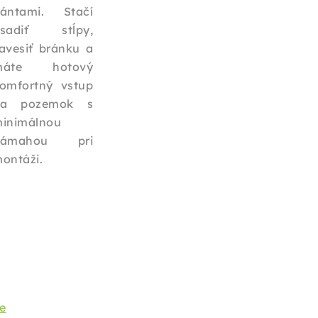
ántami. Stačí
sadiť stĺpy,
avesiť bránku a
máte hotový
omfortný vstup
na pozemok s
inimálnou
námahou pri
ontáži.
ie