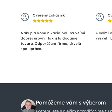
Overený zákazník
Ov
Nákup a komunikácia boli na veľmi
+ veľmi 
dobrej úrovni, tak isto dodanie
vysvetlil
tovaru. Odporúčam firmu, skvelá
spolupráca.
Z
á
Pomôžeme vám s výberom
Potrebujete s niečím poradiť? Sme tu 