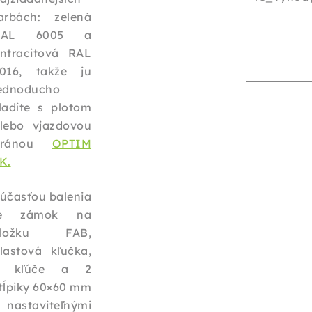
arbách: zelená
RAL 6005 a
ntracitová RAL
016, takže ju
ednoducho
ladíte s plotom
lebo vjazdovou
bránou
OPTIM
K.
účasťou balenia
je zámok na
vložku FAB,
lastová kľučka,
3 kľúče a 2
tĺpiky 60×60 mm
 nastaviteľnými