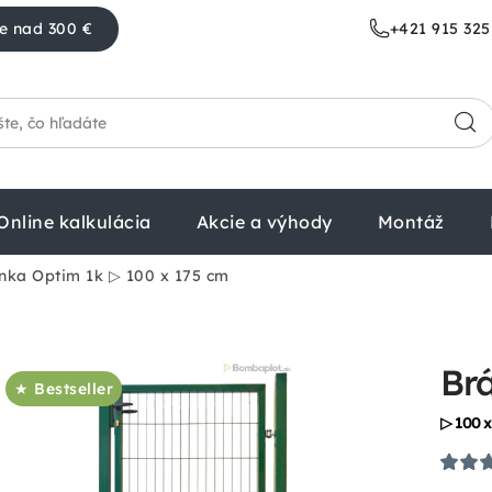
e nad 300 €
+421 915 325
Online kalkulácia
Akcie a výhody
Montáž
nka Optim 1k
▷ 100 x 175 cm
Br
★ Bestseller
▷ 100 x