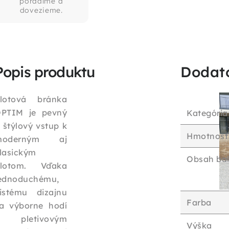
poradíme a
dovezieme.
Popis produktu
Dodat
lotová bránka
PTIM je pevný
Kategória
 štýlový vstup k
Hmotnosť
moderným aj
lasickým
Obsah bal
lotom. Vďaka
ednoduchému,
istému dizajnu
Farba
a výborne hodí
k pletivovým
Výška