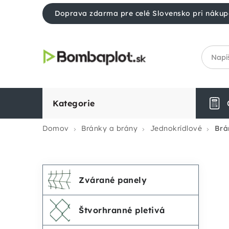
Prejsť
Doprava zdarma pre celé Slovensko pri nákup
na
obsah
Kategorie
Domov
Bránky a brány
Jednokrídlové
Brá
Preskočiť
K
B
Zvárané panely
kategórie
a
o
Štvorhranné pletivá
t