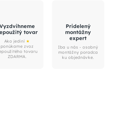
Vyzdvihneme
Pridelený
epoužitý tovar
montážny
expert
Ako jediní
★
ponúkame zvoz
Iba u nás - osobný
epoužitého tovaru
montážny poradca
ZDARMA.
ku objednávke.