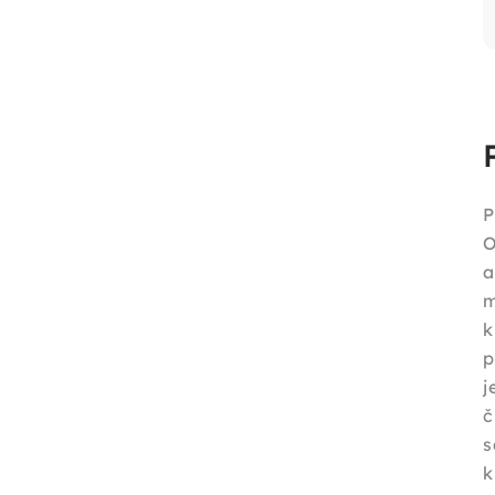
P
O
a
k
p
j
č
s