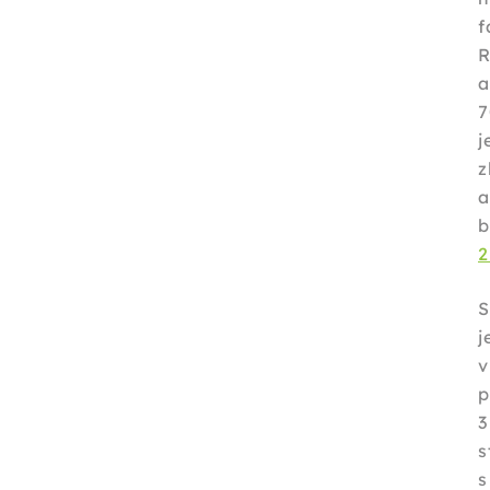
f
a
7
j
z
a
2
S
p
s
s