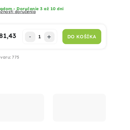
adom - Doručenie 3 až 10 dní
žnosti doručenia
81,43
DO KOŠÍKA
notková cena:
varu:
775