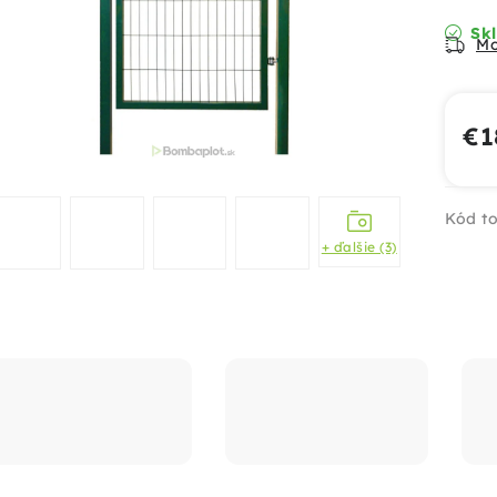
Skl
Mo
€1
Jed
Kód to
+ ďalšie (3)