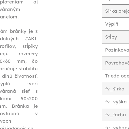
ploteniam aj
váraným
Šírka pre
anelom.
Výplň
ám bránky je z
Stĺpy
dolných JAKL
rofilov, stĺpiky
Pozinkova
majú rozmery
60×60 mm, čo
Povrchov
aručuje stabilitu
Trieda oce
 dlhú životnosť.
Výplň tvorí
fv_šírka
váraná sieť s
okami 50×200
fv_výška
m. Bránka je
dostupná v
fv_farba
voch
fe_vyhod
ajžiadanejších