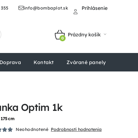
Prihlásenie
 355
info@bombaplot.sk
Prázdny košík
NÁKUPNÝ
KOŠÍK
Doprava
Kontakt
Zvárané panely
Štvorhr
ánka Optim 1k
 175 cm
Neohodnotené
Podrobnosti hodnotenia