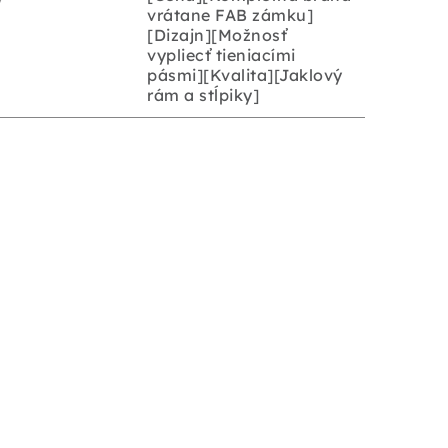
vrátane FAB zámku]
[Dizajn][Možnosť
vypliecť tieniacími
pásmi][Kvalita][Jaklový
rám a stĺpiky]