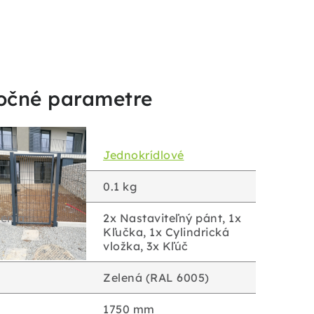
očné parametre
Jednokrídlové
0.1 kg
enia
2x Nastaviteľný pánt, 1x
Kľučka, 1x Cylindrická
vložka, 3x Kľúč
Zelená (RAL 6005)
1750 mm