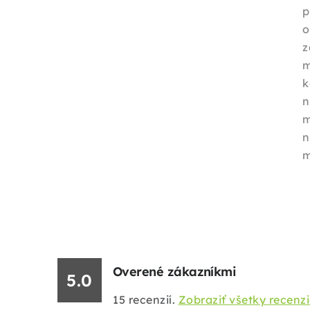
p
o
z
k
m
m
Overené zákazníkmi
5.0
15
recenzií.
Zobraziť všetky recenz