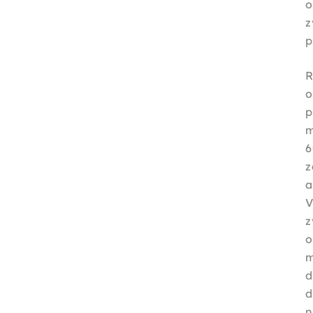
o
z
p
R
o
p
z
a
z
m
d
n