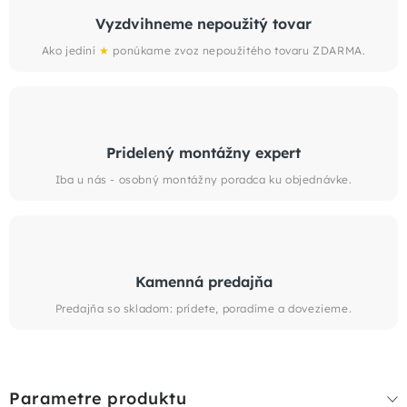
Vyzdvihneme nepoužitý tovar
Ako jediní
★
ponúkame zvoz nepoužitého tovaru ZDARMA.
Pridelený montážny expert
Iba u nás - osobný montážny poradca ku objednávke.
Kamenná predajňa
Predajňa so skladom: prídete, poradíme a dovezieme.
Parametre produktu