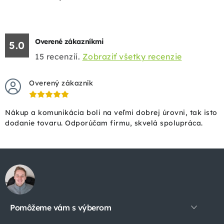
Overené zákazníkmi
5.0
15
recenzií.
Zobraziť všetky recenzie
Overený zákazník
Nákup a komunikácia boli na veľmi dobrej úrovni, tak isto
dodanie tovaru. Odporúčam firmu, skvelá spolupráca.
Z
á
p
Pomôžeme vám s výberom
ä