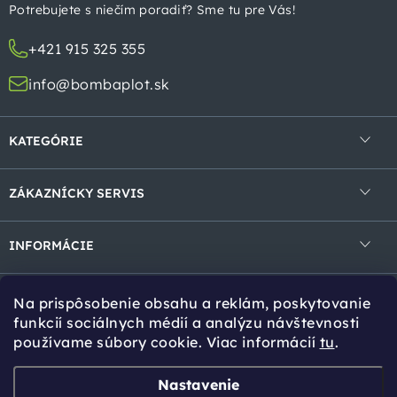
t
Potrebujete s niečím poradiť? Sme tu pre Vás!
i
+421 915 325 355
e
info@bombaplot.sk
KATEGÓRIE
4-hranné pletivá
ZÁKAZNÍCKY SERVIS
Zvárané pletivá v rolke
Obchodné podmienky
Zvárané panely
INFORMÁCIE
Ochrana osobných údajov
Gabióny
Kontakt
Reklamácie a vrátenie
Na prispôsobenie obsahu a reklám, poskytovanie
Tieniace prvky
Cookies
Tipy pro Vás
funkcií sociálnych médií a analýzu návštevnosti
používame súbory cookie. Viac informácií
tu
.
Bránky a brány
Návody na montáž
Stĺpiky a vzpery
Online kalkulácia
Zvoz tovaru
Nastavenie