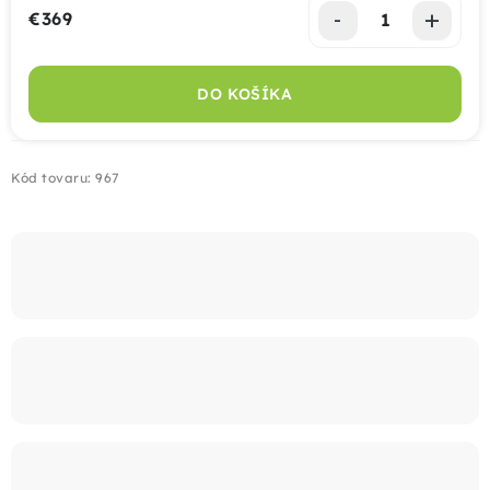
€369
Jednotková cena:
Montáž
DO KOŠÍKA
Doprava
Kontakt
Kód tovaru:
967
+421 915 325 355
info@bombaplot.sk