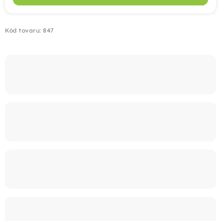
Montáž
Kód tovaru:
847
Doprava
Kontakt
+421 915 325 355
info@bombaplot.sk