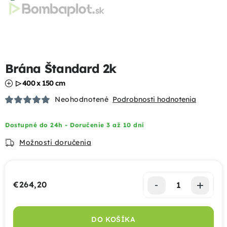
Podhrabové dosky
Gabióny
Brána Štandard 2k
Chovateľské pletivá
▷ 400 x 150 cm
Mobilné oplotenia
Neohodnotené
Podrobnosti hodnotenia
Uzlové pletivá
Dostupné do 24h - Doručenie 3 až 10 dní
Možnosti doručenia
Bránky a brány
Tieniace prvky
€264,20
Jednotková cena:
Dizajnové oplotenia
DO KOŠÍKA
Akcie a výhody