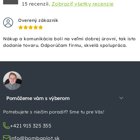
15
recenzií.
Zobraziť všetky recenzie
Overený zákazník
Nákup a komunikácia boli na veľmi dobrej úrovni, tak isto
dodanie tovaru. Odporúčam firmu, skvelá spolupráca.
Z
á
p
Pomôžeme vám s výberom
ä
t
Potrebujete s niečím poradiť? Sme tu pre Vás!
i
+421 915 325 355
e
info@bombaplot.sk