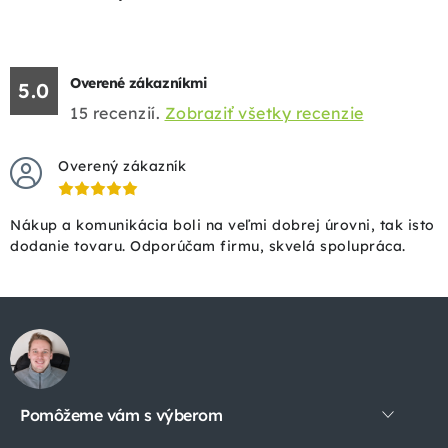
Overené zákazníkmi
5.0
15
recenzií.
Zobraziť všetky recenzie
Overený zákazník
Nákup a komunikácia boli na veľmi dobrej úrovni, tak isto
dodanie tovaru. Odporúčam firmu, skvelá spolupráca.
Z
á
p
Pomôžeme vám s výberom
ä