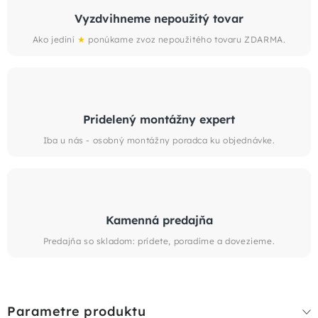
Vyzdvihneme nepoužitý tovar
Ako jediní
★
ponúkame zvoz nepoužitého tovaru ZDARMA.
Pridelený montážny expert
Iba u nás - osobný montážny poradca ku objednávke.
Kamenná predajňa
Predajňa so skladom: prídete, poradíme a dovezieme.
Parametre produktu