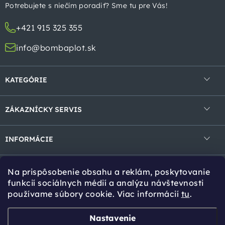
t
Potrebujete s niečím poradiť? Sme tu pre Vás!
i
+421 915 325 355
e
info@bombaplot.sk
KATEGÓRIE
4-hranné pletivá
ZÁKAZNÍCKY SERVIS
Zvárané pletivá v rolke
Obchodné podmienky
Zvárané panely
INFORMÁCIE
Ochrana osobných údajov
Gabióny
Kontakt
Reklamácie a vrátenie
Na prispôsobenie obsahu a reklám, poskytovanie
Tieniace prvky
Cookies
Tipy pro Vás
funkcií sociálnych médií a analýzu návštevnosti
používame súbory cookie. Viac informácií
tu
.
Bránky a brány
Návody na montáž
Stĺpiky a vzpery
Online kalkulácia
Zvoz tovaru
Nastavenie