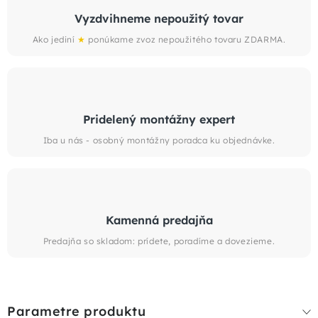
Vyzdvihneme nepoužitý tovar
Ako jediní
★
ponúkame zvoz nepoužitého tovaru ZDARMA.
Pridelený montážny expert
Iba u nás - osobný montážny poradca ku objednávke.
Kamenná predajňa
Predajňa so skladom: prídete, poradíme a dovezieme.
Parametre produktu