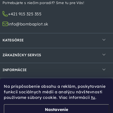
t
Potrebujete s niečím poradiť? Sme tu pre Vás!
i
+421 915 325 355
e
info@bombaplot.sk
KATEGÓRIE
4-hranné pletivá
ZÁKAZNÍCKY SERVIS
Zvárané pletivá v rolke
Obchodné podmienky
Zvárané panely
INFORMÁCIE
Ochrana osobných údajov
Gabióny
Kontakt
Reklamácie a vrátenie
Na prispôsobenie obsahu a reklám, poskytovanie
Tieniace prvky
Cookies
Tipy pro Vás
funkcií sociálnych médií a analýzu návštevnosti
používame súbory cookie. Viac informácií
tu
.
Bránky a brány
Návody na montáž
Stĺpiky a vzpery
Online kalkulácia
Zvoz tovaru
Nastavenie