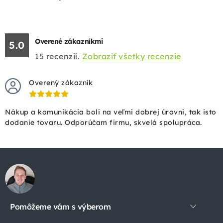
Overené zákazníkmi
5.0
15
recenzií.
Zobraziť všetky recenzie
Overený zákazník
Nákup a komunikácia boli na veľmi dobrej úrovni, tak isto
dodanie tovaru. Odporúčam firmu, skvelá spolupráca.
Z
á
p
Pomôžeme vám s výberom
ä