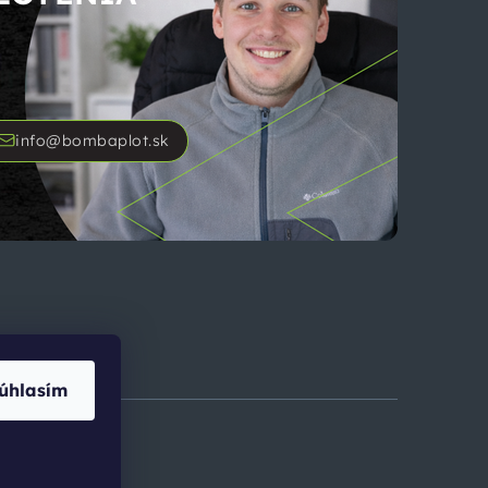
info@bombaplot.sk
úhlasím
cookies