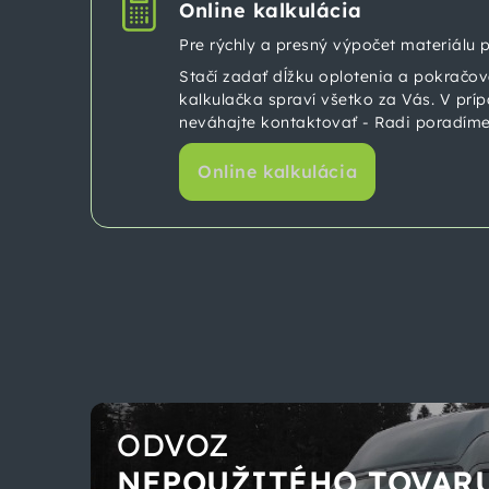
Online kalkulácia
Pre rýchly a presný výpočet materiálu p
Stačí zadať dĺžku oplotenia a pokračo
kalkulačka spraví všetko za Vás. V prí
neváhajte kontaktovať - Radi poradíme
Online kalkulácia
ODVOZ
NEPOUŽITÉHO TOVAR