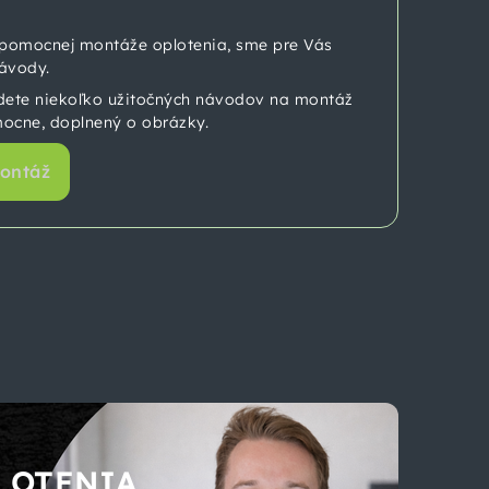
jpomocnej montáže oplotenia, sme pre Vás
návody.
ete niekoľko užitočných návodov na montáž
ocne, doplnený o obrázky.
ontáž
LOTENIA