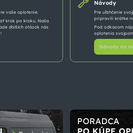
Návody
re vaše oplotenie.
Pre uľahčenie svo
pripravili krátke 
vať krok po kroku. Naša
pade ďalších otázok nás
Pod odkazom nájd
!
oplotenia svojpom
Návody na m
PORADCA
U
PO KÚPE OP