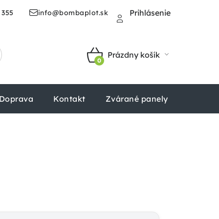
Prihlásenie
 355
info@bombaplot.sk
Prázdny košík
NÁKUPNÝ
KOŠÍK
Doprava
Kontakt
Zvárané panely
Štvorhr