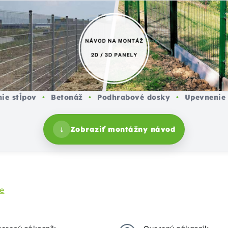
ie stĺpov
•
Betonáž
•
Podhrabové dosky
•
Upevnenie 
↓
Zobraziť montážny návod
ie