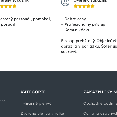
erený zákazník
Overený zákazník
ochotný personál, pomohol,
+ Dobré ceny
, poradil
+ Profesionálny prístup
+ Komunikácia
E-shop prehľadný. Objednáv
dorazila v poriadku. Šofér ú
suprový.
KATEGÓRIE
ZÁKAZNÍCKY S
pre
4-hranné pletivá
Obchodné podmi
Zvárané pletivá v rolke
Ochrana osobnýc