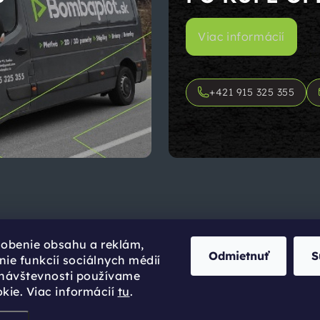
Viac informácií
+421 915 325 355
sobenie obsahu a reklám,
Odmietnuť
S
ie funkcií sociálnych médií
 návštevnosti používame
kie. Viac informácií
tu
.
ight 2026
Bombaplot.sk
. Všetky práva vyhradené.
Upraviť nastavenie 
Vytvoril Shoptet Premium