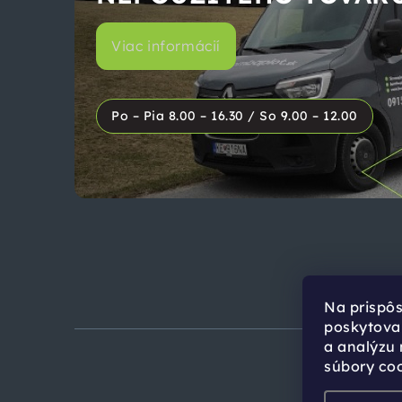
Viac informácií
Po – Pia 8.00 – 16.30
/
So 9.00 – 12.00
Na prispô
poskytovan
a analýzu
súbory coo
Copyr