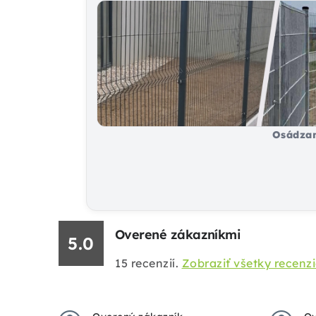
Osádzan
Overené zákazníkmi
5.0
15
recenzií.
Zobraziť všetky recenz