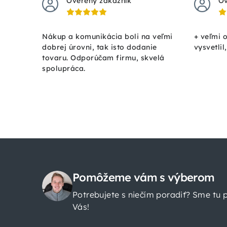
Overený zákazník
Ov
Nákup a komunikácia boli na veľmi
+ veľmi 
dobrej úrovni, tak isto dodanie
vysvetlil
tovaru. Odporúčam firmu, skvelá
spolupráca.
Z
á
Pomôžeme vám s výberom
Potrebujete s niečím poradiť? Sme tu 
p
Vás!