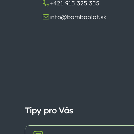
ä
+421 915 325 355
t
info@bombaplot.sk
i
e
Tipy pro Vás